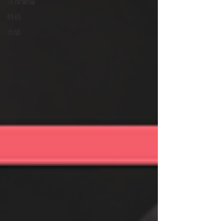
法律彙編
特稿
出版