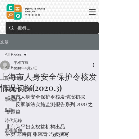
文章
All Posts
平權在線
All Posts
2020年4月27日
上海市人身安全保护令核发
報告文件
情况初探(2020.3)
媒體評論/訪談
上海市人身安全保护令核发情况初探
學術論文
——反家暴法实施监测报告系列-2020 之
對話
专题篇
時代紀錄
北京为平妇女权益机构出品
案例匯總
林爽 郑诗茵 张琬青 冯媛撰写