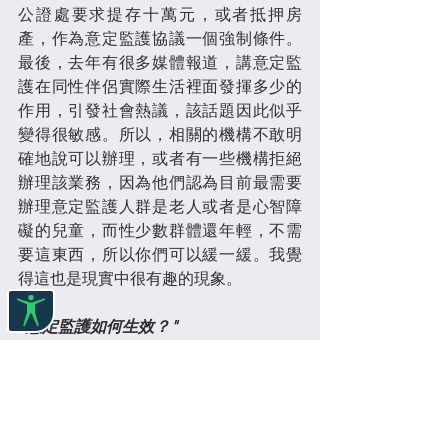
公證處要求提存十萬元，或者抵押房
產，作為意定監護協議一個強制條件。
最後，去年有很多媒體報道，講意定監
護在同性伴侶實際生活裡面發揮多少的
作用，引發社會熱議，該話題因此似乎
變得很敏感。所以，相關的機構不敢明
確地說可以辦理，或者有一些機構拒絕
辦理該業務，因為他們認為目前最需要
辦理意定監護人群是老人或者是心智障
礙的兒童，而性少數群體還年輕，不需
要這東西，所以你們可以緩一緩。我覺
得這也是現實中很有趣的現象。
"意定監護如何生效？"
此外，還一個值得思考和討論的事情：
當我個人表達意願了以後，意定監護的
協議，怎麼樣才可以在實踐中有效？
目前，至少在性少數群體的實踐案例