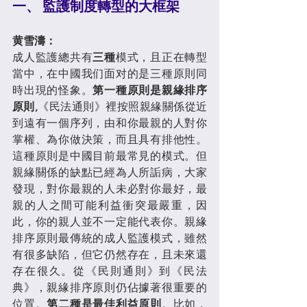
一、 監護制度轉型的大框架
黄雪濤：
成人監護總共有
三種
模式，且正在轉型
當中，在中國我们面对的是三種原則同
時出現的怪象。
第一種原則是親緣排序
原則,
《民法通則》裡按照親緣關係從近
到遠有一個序列，由和你最親的人對你
掌權、為你做決策，而且具有排他性。
這種原則是中國目前最常見的模式。但
親緣關係的缺點已經為人所詬病，大家
發現，對你最親的人未必對你最好，最
親的人之間可能利益衝突最嚴重，因
此，你的親人並不一定能代表你。親緣
排序原則最傳統的成人監護模式，雖然
有很多缺陷，但它仍然存在，且未來還
存在很久。從《民則通則》到《民法
典》，親緣排序原則仍佔據著很重要的
位置。
第二種是最佳利益原則
。比如，