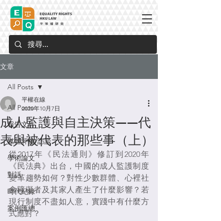
文章
All Posts
平權在線
All Posts
2020年10月7日
成人監護與自主決策——代
報告文件
表與被代表的那些事（上）
媒體評論/訪談
從2017年《民法通則》修訂到2020年
學術論文
《民法典》出台，中國的成人監護制度
對話
變革趨勢如何？對性少數群體、心裡社
會障礙者及其家人產生了什麼影響？若
時代紀錄
現行制度不盡如人意，實踐中有什麼方
案例匯總
式應對？