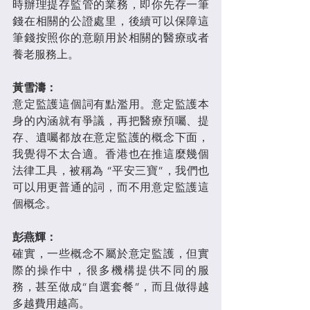
時辦理提存監管的業務，即你先存一筆
錢在相關的公證處里，後續可以保障這
筆錢按照你的意願用於相關的醫療或者
養老服務上。
黃雪濤：
意定監護這個詞有點濫用。意定監護本
身的內涵就有爭議，再把醫療預囑、提
存、遺囑都放在意定監護的概念下面，
我覺得不太合適。香港也在推這麼幾個
法律工具，被稱為 “平安三寶”，我們也
可以用更普通的詞，而不用意定監護這
個概念。
彭燕輝：
確實，一些概念不屬於意定監護，但實
際的操作中，很多機構提供不同的服
務，甚至做成“自選套餐”，而且做得越
多越費用越高。