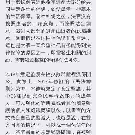
用手機錄像表達他希望遺產大部分給共
同生活多年的伴侶，給父母留一些基本
的生活保障。發生糾紛之後，法官沒有
按照逝者的口頭意願，而按照法定繼
承，裁判大部分的遺產由逝者的親屬继
承。類似情況在同性伴侶里非常普遍，
這也是大家一直希望伴侶關係能得到法
律保障的原因之一，即當發生相關的糾
紛、需要維護權益的時候有法可依。
2019年意定監護在性少數群體裡流傳開
來。實際上，2017年修訂的《民法總
則》第33、34條就規定了意定監護，其
中33條提到完全民事行為能力的成年
人，可以與他的近親屬或者其他願意監
護的個人和組織商議以後，以書面的方
式確定自己的監護人，也就是說，在雙
方同意的情況下，可以找一個你信任的
人，簽署書面的意定監護協議，在被監