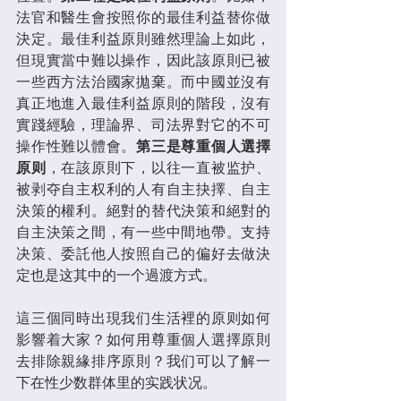
法官和醫生會按照你的最佳利益替你做
決定。最佳利益原則雖然理論上如此，
但現實當中難以操作，因此該原則已被
一些西方法治國家拋棄。而中國並沒有
真正地進入最佳利益原則的階段，沒有
實踐經驗，理論界、司法界對它的不可
操作性難以體會。
第三是尊重個人選擇
原则
，在該原則下，以往一直被监护、
被剥夺自主权利的人有自主抉擇、自主
決策的權利。絕對的替代決策和絕對的
自主決策之間，有一些中間地帶。支持
决策、委託他人按照自己的偏好去做決
定也是这其中的一个過渡方式。
這三個同時出現我们生活裡的原则如何
影響着大家？如何用尊重個人選擇原則
去排除親緣排序原則？我们可以了解一
下在性少数群体里的实践状况。