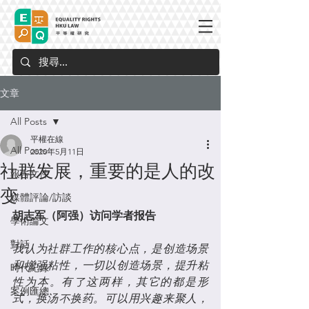
文章
All Posts
平權在線
All Posts
2020年5月11日
社群发展，重要的是人的改
報告文件
变
媒體評論/訪談
胡志军（阿强）访问学者报告
學術論文
對話
我认为社群工作的核心点，是创造场景
和增强粘性，一切以创造场景，提升粘
時代紀錄
性为本。有了这两样，其它的都是形
案例匯總
式，换汤不换药。可以用兴趣来聚人，