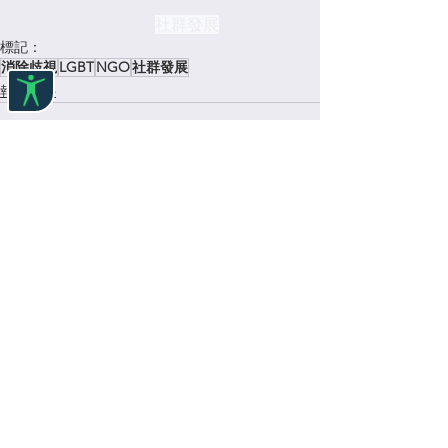
#lgbt
#
培育 
#青年
 #
社群發展
#NGO
標記：
消除歧視
LGBT
NGO
社群發展
報告文件
查看全部
最新文章