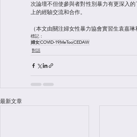
次論壇不但使參與者對性別暴力有更深入的
上的經驗交流和合作。 
（本文由關注婦女性暴力協會實習生袁嘉琳
標記：
婦女
COVID-19
MeToo
CEDAW
對話
最新文章