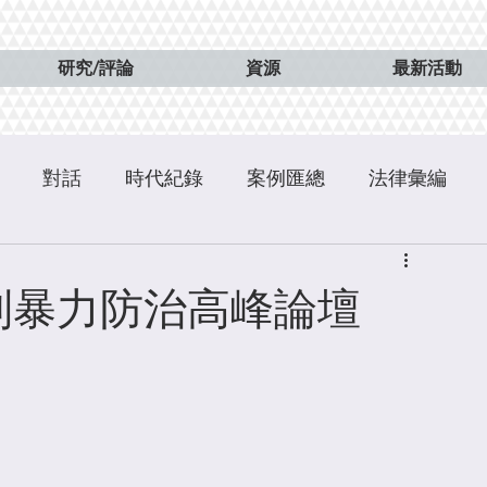
研究/評論
資源
最新活動
對話
時代紀錄
案例匯總
法律彙編
別暴力防治高峰論壇