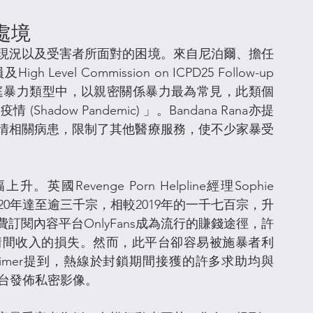
處境
現況以及受害者所面對的困境。來自尼泊爾、擔任
el Commission on ICPD25 Follow-up
性的家庭暴力類型中，以親密關係暴力最為常見，此類個
dow Pandemic) 」。Bandana Rana亦提
情相關病患，限制了其他醫療服務，使不少家暴受
evenge Porn Helpline經理Sophie 
020年達至逾三千宗，相較2019年的一千七百宗，升
閱內容平台OnlyFans成為流行的賺錢途徑，許
情間收入的損失。然而，此平台卻容易被施暴者利
rtimer提到，熱線於封鎖期間接獲的許多求助均與
平台發佈私密影像。