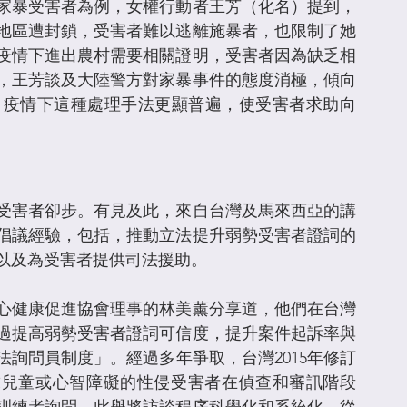
家暴受害者為例，女權行動者王芳（化名）提到，
地區遭封鎖，受害者難以逃離施暴者，也限制了她
疫情下進出農村需要相關證明，受害者因為缺乏相
，王芳談及大陸警方對家暴事件的態度消極，傾向
。疫情下這種處理手法更顯普遍，使受害者求助向
受害者卻步。有見及此，來自台灣及馬來西亞的講
倡議經驗，包括，推動立法提升弱勢受害者證詞的
以及為受害者提供司法援助。
心健康促進協會理事的林美薰分享道，他們在台灣
過提高弱勢受害者證詞可信度，提升案件起訴率與
詢問員制度」。經過多年爭取，台灣2015年修訂
要求兒童或心智障礙的性侵受害者在偵查和審訊階段