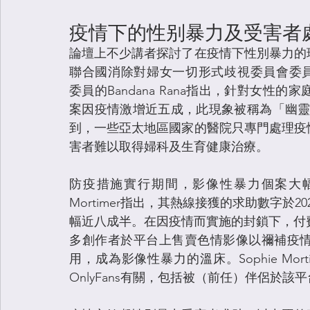
疫情下的性别暴力及受害者
論壇上不少講者探討了在疫情下性別暴力的
聯合國消除對婦女一切形式歧視委員會委員及High Lev
委員的Bandana Rana指出，針對女
案因疫情激增近五成，此現象被稱為「幽靈疫情 (Sha
到，一些亞太地區國家的醫院只專門處理疫
害者難以取得婦科及生育健康治療。
防疫措施實行期間，影像性暴力個案大幅上升。英國R
Mortimer指出，其熱線接獲的求助數字於2
幅近八成半。在因疫情而實施的封鎖下，付費訂
多創作者於平台上售賣色情影像以禰補疫
用，成為影像性暴力的溫床。Sophie Mo
OnlyFans有關，包括被（前任）伴侶於該