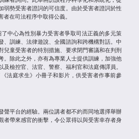
訓練者詢問。此舉將訪談程序科學化和系統化，從
加弱勢受害者證詞的可信度。由於受害者證詞於性
害者在司法程序中取得公義。
i則介紹了中心為性別暴力受害者爭取司法正義的多元策
發、訓練、法律遊說、全國諮詢和跨機構對話。中
對兒童受害者的特別措施、要求閉門審議和在判刑
考。除此之外，亦有為專業人士提供訓練，加強他
以及檢控官、法官、警察、福利官和法庭傳譯員。
了《法庭求生》小冊子和影片，供受害者作事前參
發聲平台的經驗。兩位講者都不約而同地選擇舉辦
觀者帶來感官的衝擊，令公眾得以與受害幸存者身