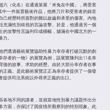
趙六（化名）在通過策展「米兔在中國」，將受害
e）。其中一件裝置藝術作品，他將刀片和受害者的錄音
自己經歷時所面對的難以啟齒和承受的傷害。內地
括充滿性別歧視的言論攻擊。於是，他通過另一個
士的攻擊性言論列印成橫幅，舖滿在中國北方的一
暴力。
他們透過藝術展覽協助性暴力幸存者打破沉默的創
性侵幸存者的一物》的展覽為例，該展覽陳列出11名幸
背後的故事、求助的經歷。由於大部分幸存者在事
的正義。是此藝術展覽正正為幸存者提供了一個發
者提供司法系統以外尋求正義的出口。 
區各地不同的講者，並就當地性別暴力議題作出分
多方面，亦探討了因疫情所觀察到的特別現象。此