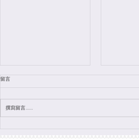
留言
撰寫留言......
Lecture Recap | After the Nth
講座回放｜“
Room: South Korea’s Legal,
國應對技術