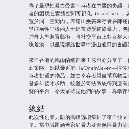
為了呈現性暴力受害幸存者在中國的失語，
者的困境在實體空間可視化（visualis
置於同一空間內，表達出受害幸存者在陳述
爭取兩性平權的人士經常遭受網絡暴力，包
戶外大型裝置藝術，將社交平台上對女權人
塊荒漠，以呈現網絡世界中漫山遍野的言語
來自香港的風雨蘭總幹事王秀容亦分享了，
新策略。她以最近的《#OneInSeven—
存者挑選的物品，並由幸存者親自撰寫物品
發多年後才求助，較難於司法系統得到應有
聲的平台，令大眾聽見他們的故事，為幸存
總結
此次性別暴力防治高峰論壇集結了來自亞太
享。當中議題涵蓋家庭暴力及影像性暴力等