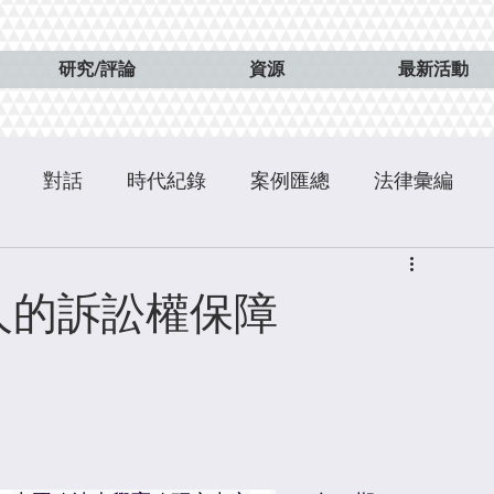
研究/評論
資源
最新活動
對話
時代紀錄
案例匯總
法律彙編
人的訴訟權保障