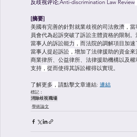
反歧视评论;Anti-discrimination Law Review
[摘要] 
美國有完善的針對就業歧視的司法救濟
，
當
員會代為起訴突破了訴訟主體資格的限制。
當事人的訴訟能力
，
而法院的調解項目加速
當事人提起訴訟
，
增加了法律援助的資金來
商業律所、公益律所、法律援助機構以及權
支持
，
從而使得其訴訟權得以實現。
#
職場  
#消除歧視
了解更多
，
請點擊文章連結: 
連結
標記：
消除歧視
職場
學術論文