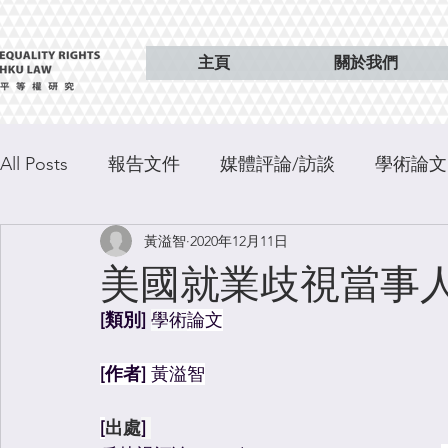
主頁
關於我們
All Posts
報告文件
媒體評論/訪談
學術論文
黃溢智
2020年12月11日
特稿
出版
美國就業歧視當事
[類別]
學術
論文
[作者] 
黃溢智
[
出處
] 