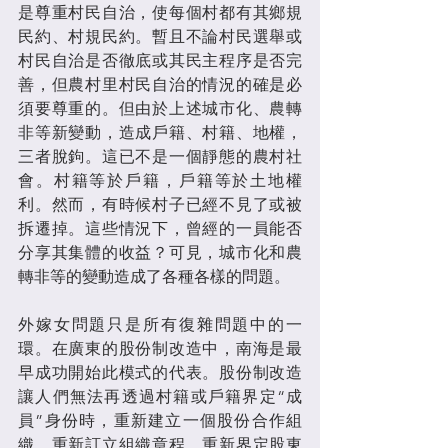
是尊重村民自治，使每個村都有其鄉規
民約、村規民約。暫且不論村民選舉或
村民自治是否徹底或其民主程序是否完
善，但農村里村民自治的情況的確是必
須要尊重的。但由於上述城市化、農轉
非等新變動，造成戶籍、村籍、地權，
三者脫鉤。這已不是一個靜態的農村社
會。村籍等於戶籍，戶籍等於土地權
利。然而，有時候村子已經不見了或被
拆遷掉。這些情況下，曾經的一員能否
分享其集體的收益？可見，城市化和農
轉非等的變動造成了各種各樣的問題。
外嫁女問題只是所有復雜問題中的一
環。在廣東的股份制改造中，南海是最
早成功開始此模式的代表。股份制改造
讓人們無法再透過村籍或戶籍界定“成
員”身份時，重新建立一個股份合作組
織，重新訂立組織章程，重新界定股東