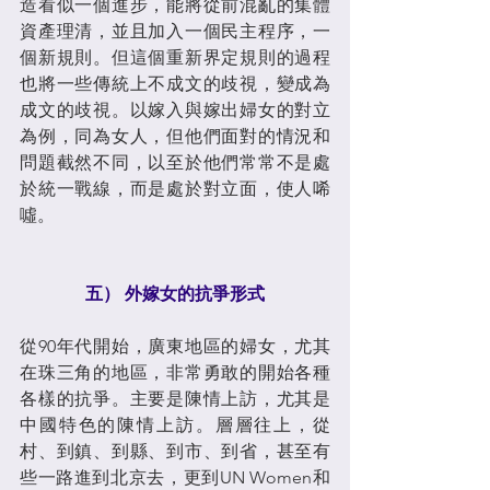
造看似一個進步，能將從前混亂的集體
資產理清，並且加入一個民主程序，一
個新規則。但這個重新界定規則的過程
也將一些傳統上不成文的歧視，變成為
成文的歧視。以嫁入與嫁出婦女的對立
為例，同為女人，但他們面對的情況和
問題截然不同，以至於他們常常不是處
於統一戰線，而是處於對立面，使人唏
噓。
五） 外嫁女的抗爭形式
從90年代開始，廣東地區的婦女，尤其
在珠三角的地區，非常勇敢的開始各種
各樣的抗爭。主要是陳情上訪，尤其是
中國特色的陳情上訪。層層往上，從
村、到鎮、到縣、到市、到省，甚至有
些一路進到北京去，更到UN Women和