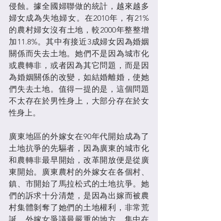
侵蝕。據全國婦聯做的統計，越來越多
婦女成為失地婦女。在2010年，有21%
的農村婦女沒有土地，較2000年整整增
加11.8%。其中有接近3成婦女因為婚姻
關係而失去土地。她們不是因為城市化
或農轉非，或者因為其它問題，而是因
為婚姻關係的改變，如結婚離婚，使她
們失去土地。值得一提的是，這個問題
不太存在於男性身上，大部分存在於女
性身上。
廣東地區的外嫁女在90年代開始成為了
土地抗爭的先驅者，因為廣東的城市化
和農轉非最早開始，改革開放便是從廣
東開始。廣東農村的外嫁女在各個村、
鎮、市開始了馬拉松式的土地抗爭。她
們的訴求十分清楚，是因為出嫁而被農
村集體剝奪了她們的土地權利，非常荒
誕。外嫁女爭議最嚴重的地方，集中在