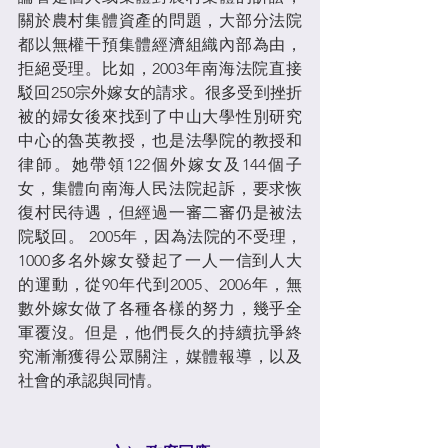
關於農村集體資產的問題，大部分法院
都以無權干預集體經濟組織內部為由，
拒絕受理。比如，2003年南海法院直接
駁回250宗外嫁女的請求。很多受到挫折
被的婦女後來找到了中山大學性別研究
中心的魯英教授，也是法學院的教授和
律師。她帶領122個外嫁女及144個子
女，集體向南海人民法院起訴，要求恢
復村民待遇，但經過一審二審仍是被法
院駁回。 2005年，因為法院的不受理，
1000多名外嫁女發起了一人一信到人大
的運動，從90年代到2005、2006年，無
數外嫁女做了各種各樣的努力，幾乎全
軍覆沒。但是，他們長久的持續抗爭終
究漸漸獲得公眾關注，媒體報導，以及
社會的承認與同情。