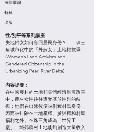
法律彙編
特稿
出版
性/別平等系列講座
失地婦女如何奪回居民身份？——珠三
角城市化中的「外嫁女」土地權抗爭
(Women’s Land Activism and 
Gendered Citizenship in the 
Urbanizing Pearl River Delta)
内容提要：
在中國農村的土地和集體經濟制度改革
中，農村女性往往遭受基於性別的歧
視：她們在出嫁後便被剝奪村民身份，
因而被排除在土地產權、參與權和村民
福利之外。在珠三角成為「世界工
廠」、城郊農村土地能夠創造大量收入