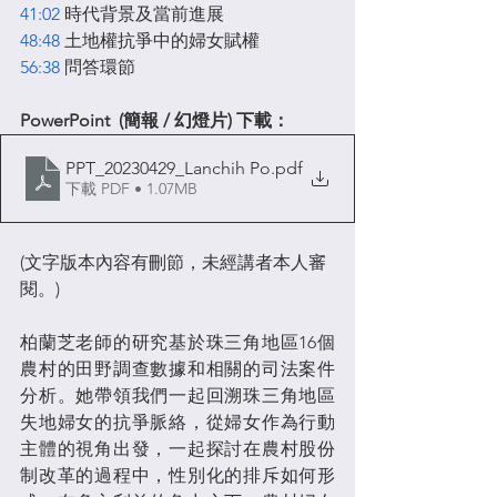
41:02
 時代背景及當前進展 
48:48
 土地權抗爭中的婦女賦權 
56:38
 問答環節
PowerPoint  (簡報 / 幻燈片) 下載：
PPT_20230429_Lanchih Po
.pdf
下載 PDF • 1.07MB
(文字版本內容有刪節，未經講者本人審
閱。)
柏蘭芝老師的研究基於珠三角地區16個
農村的田野調查數據和相關的司法案件
分析。她帶領我們一起回溯珠三角地區
失地婦女的抗爭脈絡，從婦女作為行動
主體的視角出發，一起探討在農村股份
制改革的過程中，性別化的排斥如何形