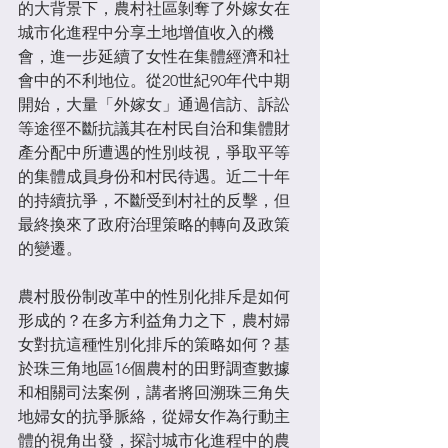
的大背景下，農村社區剝奪了外嫁女在
城市化進程中分享土地增值收入的機
會，進一步延續了女性在集體經濟和社
會中的不利地位。從20世紀90年代中期
開始，大量「外嫁女」通過信訪、訴訟
等途徑不斷抗議其在村民自治和集體財
產分配中所遭遇的性別歧視，爭取平等
的集體成員身份和村民待遇。近二十年
的持續抗爭，不斷受到村社的反擊，但
最終換來了政府治理策略的轉向及政策
的變遷。
農村股份制改革中的性別化排斥是如何
形成的？在多方利益角力之下，農村婦
女對抗這種性別化排斥的策略如何？基
於珠三角地區16個農村的田野調查數據
和相關司法案例，講者將回溯珠三角失
地婦女的抗爭脈絡，從婦女作為行動主
體的視角出發，探討城市化進程中的農