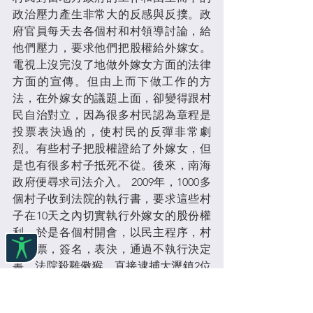
政治壓力產生非常大的反感與反撲。政
府官員每天去各個村和村領導討論，給
他們壓力，要求他們把股權給外嫁女。
電視上沒完沒了地做外嫁女方面的法律
方面的宣傳。但由上而下做工作的方
法，在外嫁女的議題上面，卻變得跟村
民自治對立，因為很多村民認為章程是
投票表決過的，使村民的反彈非常劇
烈。有些村子把股權證給了外嫁女，但
是也有很多村子抵死不從。後來，南海
政府便尋求司法介入。 2009年，1000多
個村子收到法院的執行書，要求這些村
子在10天之內切實執行外嫁女的股份權
利。於是各個村開會，以民主程序，村
民投票，簽名，表決，通過不執行決定
書。法院殺雞儆猴，直接逮捕大瀝鎮2位
村長，關了三天，逼他們把集體資產的
公章給交出來。即便給了他們股權證明