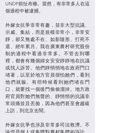
UNDP前扯布條。當然，有非常多人在這
個過程中被逮捕。
外嫁女抗爭非常有趣，並非大型抗議、
示威、集結，而是規模非常小，非常安
靜，卻又無處不在、如影隨形、打死不
退、經年累月。我在廣東農村研究股份
制的過程中看過非常多。不管去到哪
裡，都會有幾個婦女安安靜靜地在抗議
或找人訴苦。他們靜悄悄地在政府門口
堵著，以至於地方官員很怕她們，看到
他們就躲。有些時候看到她們堵在門
口，就要找一個後門偷偷溜掉。地方政
府官員對她們無聲的、靜悄悄的抗議非
常頭痛並且丟臉，因為他們甚至會越級
上訪，到北京去鬧。
外嫁女抗爭也涉及非常多司法救濟。不
論管是個人或集體對農村集體的訴訟，