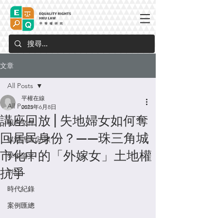
文章
All Posts
平權在線
All Posts
2023年6月8日
講座回放 | 失地婦女如何奪
報告文件
回居民身份？——珠三角城
媒體評論/訪談
市化中的「外嫁女」土地權
學術論文
抗爭
對話
時代紀錄
案例匯總