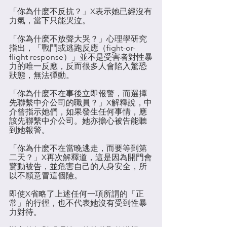
「你為什麽不反抗？」X表示她已經沒有
力氣，當下只能哭泣。
「你為什麽不放聲大哭？」心理學研究
指出，「戰鬥或逃跑反應（fight-or-
flight response）」並不是受害者對性暴
力的唯一反應，反而很多人會陷入驚恐
狀態，無法彈動。
「你為什麽不在事後立即報警，而選擇
先聯繫中介公司的職員？」X解釋說，中
介曾指示她們，如果發生任何事情，應
該先聯繫中介公司。她亦擔心被告能聽
到她報警。
「你為什麽不在當晚逃走，而要等到第
二天？」X再次解釋道，這是因為開門會
驚動被告，並危害自己的人身安全，所
以不願意冒這個險。
即使X省略了上述任何一項所謂的「正
常」的行徑，也不代表她沒有受到性暴
力對待。