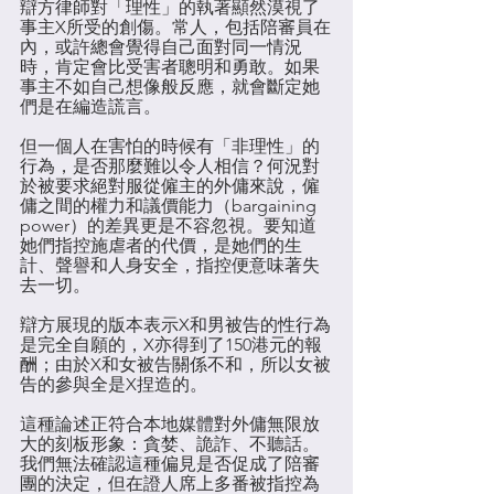
辯方律師對「理性」的執著顯然漠視了
事主X所受的創傷。常人，包括陪審員在
內，或許總會覺得自己面對同一情況
時，肯定會比受害者聰明和勇敢。如果
事主不如自己想像般反應，就會斷定她
們是在編造謊言。
但一個人在害怕的時候有「非理性」的
行為，是否那麼難以令人相信？何況對
於被要求絕對服從僱主的外傭來說，僱
傭之間的權力和議價能力（bargaining 
power）的差異更是不容忽視。要知道
她們指控施虐者的代價，是她們的生
計、聲譽和人身安全，指控便意味著失
去一切。
辯方展現的版本表示X和男被告的性行為
是完全自願的，X亦得到了150港元的報
酬；由於X和女被告關係不和，所以女被
告的參與全是X捏造的。
這種論述正符合本地媒體對外傭無限放
大的刻板形象：貪婪、詭詐、不聽話。
我們無法確認這種偏見是否促成了陪審
團的決定，但在證人席上多番被指控為