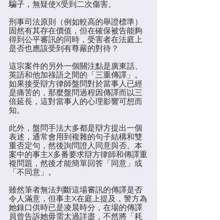
騙子，無疑使X受到二次傷害。
刑事司法原則（例如較高的舉證標準）
固然有其存在價值，但在確保被告能夠
得到公平審訊的同時，受害者在法庭上
是否也應該受到有尊嚴的對待？
這宗案件的另外一個關注點是廣東話、
英語和他加祿語之間的「三重傳譯」。
如果接受辯方律師盤問對於當事人已經
是痛苦的，那麼盤問過程因傳譯而以三
倍延長，這對當事人的心理影響可想而
知。
此外，盤問手法大多都是辯方提出一個
表述，通常會用到複雜的句子結構和雙
重否定句，然後詢問證人同意與否。本
案中的事主X多番要求辯方律師和傳譯重
複問題，然後才能簡單回答「同意」或
「不同意」。
雖然筆者無法判斷這場審訊的傳譯是否
令人滿意，但事主X在庭上提及，警方為
她錄口供時已是凌晨時分，在場的傳譯
員曾告訴她毋需太過詳盡，不然將「耗