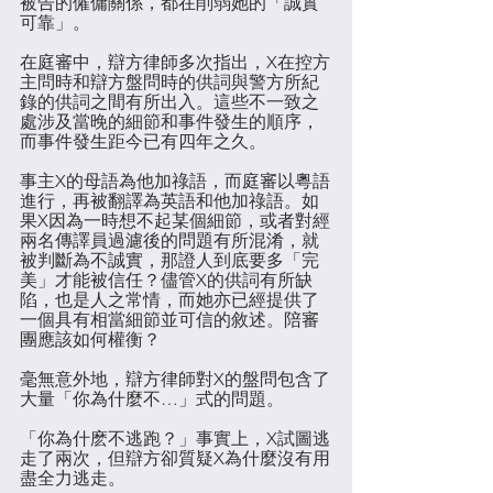
被告的僱傭關係，都在削弱她的「誠實
可靠」。
在庭審中，辯方律師多次指出，X在控方
主問時和辯方盤問時的供詞與警方所紀
錄的供詞之間有所出入。這些不一致之
處涉及當晚的細節和事件發生的順序，
而事件發生距今已有四年之久。
事主X的母語為他加祿語，而庭審以粵語
進行，再被翻譯為英語和他加祿語。如
果X因為一時想不起某個細節，或者對經
兩名傳譯員過濾後的問題有所混淆，就
被判斷為不誠實，那證人到底要多「完
美」才能被信任？儘管X的供詞有所缺
陷，也是人之常情，而她亦已經提供了
一個具有相當細節並可信的敘述。陪審
團應該如何權衡？
毫無意外地，辯方律師對X的盤問包含了
大量「你為什麼不…」式的問題。
「你為什麽不逃跑？」事實上，X試圖逃
走了兩次，但辯方卻質疑X為什麼沒有用
盡全力逃走。