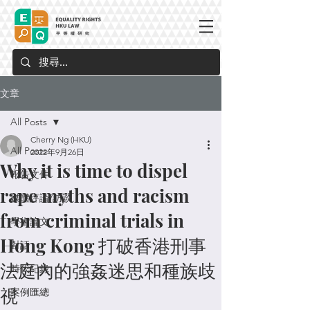
文章
All Posts
Cherry Ng (HKU)
All Posts
2022年9月26日
Why it is time to dispel
報告文件
rape myths and racism
媒體評論/訪談
from criminal trials in
學術論文
Hong Kong 打破香港刑事
對話
法庭內的強姦迷思和種族歧
時代紀錄
視
案例匯總