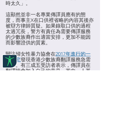
時太久」。
這顯然並非一名專業傳譯員應有的態
度，而事主X在口供裡省略的內容其後亦
被辯方律師質疑。如果錄取口供的過程
太過冗長，警方有責任為需要傳譯服務
的少數族裔作出適當安排，更加不能因
而影響證供的質素。
關注婦女性暴力協會在
2017年進行的一
項研究
發現香港少數族裔翻譯服務急需
改革。有三成五受訪者表示，傳譯員在
翻譯時會加入自己的意見，其中一人甚
至指示服務使用者在法庭上的發言，
亦
曾有被告因錯誤翻譯而上訴得直
。
近十年前已有
專家批評
法院招聘少數族
裔語言傳譯員的流程，加上劣質的認證
制度和低薪酬，導致這些傳譯員的質素
參差。
2021年7月，申訴專員公佈了一份關於
政
府外聘傳譯服務安排的調查報告
。
政制
及內地事務局後來回應
，大致接納申訴
專員的建議，但實際的改進還有待觀