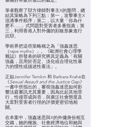
審團對本案所做出的裁定。 
筆者觀察了辯方律師對事主X的盤問，總
結其策略為下列三點：第一，攻擊事主X
混淆事件順序；第二，以大量「你為什
麽不......」式問題對受害者多番指責；第
三，利用香港人對外傭的刻板形象進行
抗辯。
學術界把這些策略稱之為「強姦迷思
（rape myths）」。《歐洲社會心理學
雜誌》所發表的研究將其定義為「有關
強姦，且用於否定、淡化或合理化性暴
力的慣性或描述性看法」。
正如Jennifer Temkin 和 Barbara Krahé在
《
Sexual Assault and the Justice Gap》
一書中所指出的，審視強姦迷思如何影
響法庭審訊尤其重要，因為比起其他罪
行，性侵罪成與否，與廣泛社會態度及
大眾對受害者行徑的評價更密切地相
關。
在本案中，強姦迷思與X的外傭身份相互
交織，她的種族、社會經濟地位和她與