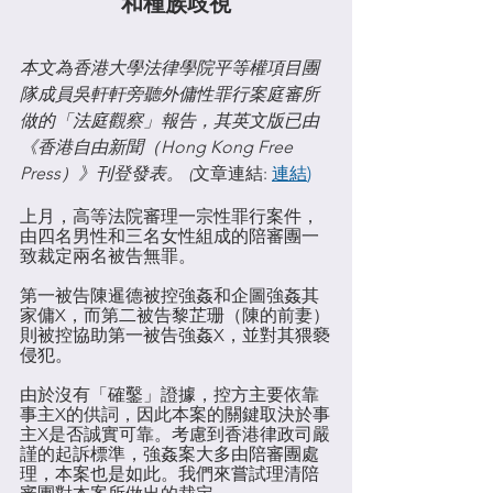
和種族歧視
本文為香港大學法律學院平等權項目團
隊成員吳軒軒旁聽外傭性罪行案庭審所
做的「法庭觀察」報告，其英文版已由
《香港自由新聞（Hong Kong Free 
Press）》刊登發表。 (
文章連結: 
連結
)
上月，高等法院審理一宗性罪行案件，
由四名男性和三名女性組成的陪審團一
致裁定兩名被告無罪。
第一被告陳暹德被控強姦和企圖強姦其
家傭X，而第二被告黎芷珊（陳的前妻）
則被控協助第一被告強姦X，並對其猥褻
侵犯。
由於沒有「確鑿」證據，控方主要依靠
事主X的供詞，因此本案的關鍵取決於事
主X是否誠實可靠。考慮到香港律政司嚴
謹的起訴標準，強姦案大多由陪審團處
理，本案也是如此。我們來嘗試理清陪