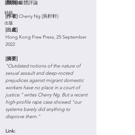
法律彙編
[類別]
 媒體評論
特稿
[作者]
 Cherry Ng (吳軒軒)
出版
[出處] 
Hong Kong Free Press, 25 September 
2022
[摘要] 
"Outdated notions of the nature of 
sexual assault and deep-rooted 
prejudices against migrant domestic 
workers have no place in a court of 
justice.” writes Cherry Ng. But a recent 
high-profile rape case showed “our 
systems barely did anything to 
disprove them."
Link: