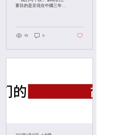
要目的是呈現在中國三年的
新冠疫情 / 抗疫過程中女性
的經歷和感受。疫情初期，
趕赴湖北支援的女性醫護以
衛生原因為借口集體被剃
頭；之後，支援的女性醫護
95
0
人員沒有方便的衛生用品，
而且這個問題的反映也沒有
得到重視；上海封城期
間，...
2022年6月25日
∙
6
分鐘