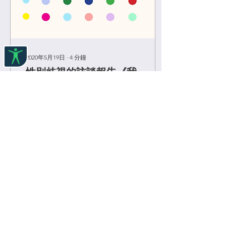
2020年5月19日
∙
4
分鐘
性別歧視的訪談報告《我
們的故事-性別歧視》
(2020.05)
2018年1月至2020年3月，
「我們與平權」採訪了30多
位性別歧視的親歷者和不同
領域的性別專業人士。
666
0
載入更多