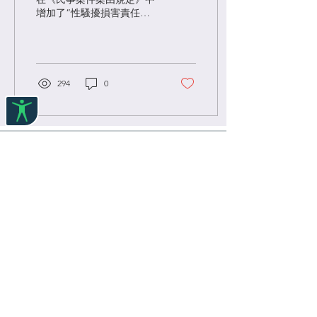
增加了“性騷擾損害責任糾
紛”新案由，即將於2021年
起生效的《民法典》也將激
活新的性騷條款，完善單位
在防治性騷擾上的責任。法
制進步的背後，是長期以來
294
0
各行業人員普遍面對、多發
難治的職場性別暴力痼疾。
法律服務行業亦不例外。
​平等權研究 EqualityRights.hku.hk
主辦：香港大學法律學院
黃乾亨中國法研究中心
Philip K.H. Wong
Centre for Chinese Law,
Faculty of Law, T
he University of Hong Kong
地址：香港薄扶林道百年校園裕彤教學樓 Cheng
Yu Tung Tower, Centennial Campus, Pokfulam
Road, Hong Kong
電郵 ：
equality@hku.hk