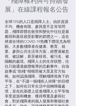
「殘障權利與可持續發
展」在線課程報名公告
全球15%的人口是残障人士。由於資源
不均、機會有限、參與度不足等等問
題，殘障群體在衝突和變化中往往是最
脆弱和最容易受影響的群體之一，這在
肆虐全球的COVID-19危機下體現尤為明
顯。大多數殘障者在健康、教育、就
業、參與公共生活等方面，經歷過被忽
視、被誤解，甚至被歧視、被污名、被
隔離的處境。殘障人士的生存狀態，往
往只能通過媒體報導的悲劇事件、自強
故事或“助殘”楷模而被大眾及官方知
曉。如何認識殘障、理解殘障視角下的
平等，在“不讓一個殘疾人掉隊”的目標
之下，如何在日常生活中扭轉障礙處
境，並在此基礎上促進殘障人士平等地
享受資源和機會、獲得尊重及參與社
會，對於殘障者的個人發展和整個社會