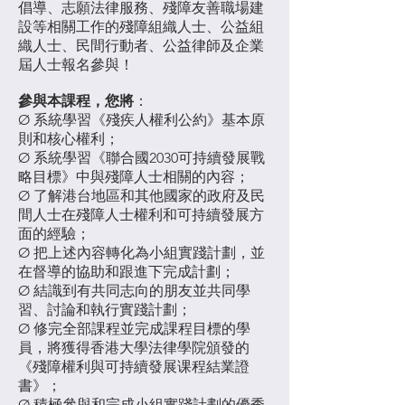
倡導、志願法律服務、殘障友善職場建
設等相關工作的殘障組織人士、公益組
織人士、民間行動者、公益律師及企業
屆人士報名參與！
參與本課程，您將
：
Ø 系統學習《殘疾人權利公約》基本原
則和核心權利；
Ø 系統學習《聯合國2030可持續發展戰
略目標》中與殘障人士相關的內容；
Ø 了解港台地區和其他國家的政府及民
間人士在殘障人士權利和可持續發展方
面的經驗；
Ø 把上述內容轉化為小組實踐計劃，並
在督導的協助和跟進下完成計劃；
Ø 結識到有共同志向的朋友並共同學
習、討論和執行實踐計劃；
Ø 修完全部課程並完成課程目標的學
員，將獲得香港大學法律學院頒發的
《殘障權利與可持續發展课程結業證
書》；
Ø 積極參與和完成小組實踐計劃的優秀