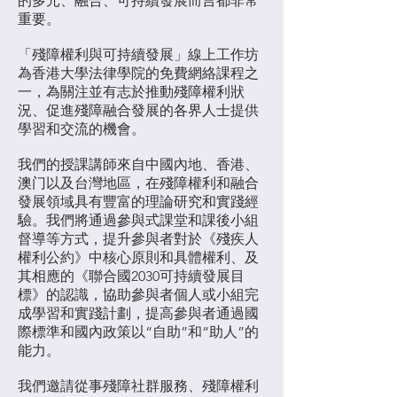
的多元、融合、可持續發展而言都非常
重要。
「殘障權利與可持續發展」線上工作坊
為香港大學法律學院的免費網絡課程之
一，為關注並有志於推動殘障權利狀
況、促進殘障融合發展的各界人士提供
學習和交流的機會。
我們的授課講師來自中國內地、香港、
澳门以及台灣地區，在殘障權利和融合
發展領域具有豐富的理論研究和實踐經
驗。我們將通過參與式課堂和課後小組
督導等方式，提升參與者對於《殘疾人
權利公約》中核心原則和具體權利、及
其相應的《聯合國2030可持續發展目
標》的認識，協助參與者個人或小組完
成學習和實踐計劃，提高參與者通過國
際標準和國內政策以“自助”和“助人”的
能力。
我們邀請從事殘障社群服務、殘障權利