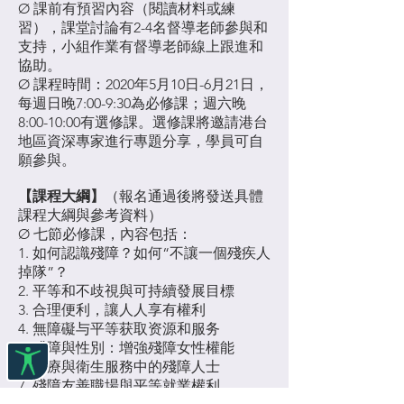
Ø 課前有預習內容（閱讀材料或練
習），課堂討論有2-4名督導老師參與和
支持，小組作業有督導老師線上跟進和
協助。
Ø 課程時間：2020年5月10日-6月21日，
每週日晚7:00-9:30為必修課；週六晚
8:00-10:00有選修課。選修課將邀請港台
地區資深專家進行專題分享，學員可自
願參與。
【課程大綱】
（報名通過後將發送具體
課程大綱與參考資料）
Ø 七節必修課，內容包括：
1. 如何認識殘障？如何“不讓一個殘疾人
掉隊”？
2. 平等和不歧視與可持續發展目標
3. 合理便利，讓人人享有權利
4. 無障礙与平等获取资源和服务
5. 殘障與性別：增強殘障女性權能
6. 醫療與衛生服務中的殘障人士
7. 殘障友善職場與平等就業權利