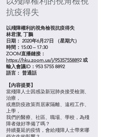
以殘障權利的視角檢視
抗疫得失
以殘障權利的視角檢視抗疫得失
林君潔, 丁鵬
日期：​ 2020年6月27日 （星期六）
時間：15:00 – 17:30
ZOOM直播鏈接：
https://hku.zoom.us/j/9535755889
2
或
輸入會議ID：953
5755 8892
語言： 普通話
【內容提要】
當殘障人士因感染新冠肺炎接受檢測、
治療，
或應防疫政策而居家隔離、遠程工作、
上學，
我們的醫療、社區、職場、學校，為殘
障者做好準備了嗎？
持續蔓延的疫情，會給殘障人士帶來哪
些次生的影響？