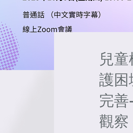
兒童
護困
完善
觀察