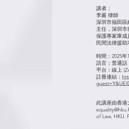
講者：
李嚴 律師
深圳市福田區
主任，深圳市
保護專家庫成
民間法律援助
時間：2025年10
語言：普通話，提供
平台：線上 (Z
註冊連結：
ht
guest=Y&UEI
此講座由香港
equality@hku.
of Law, HKU. F