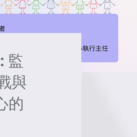
 監
戰與
心的