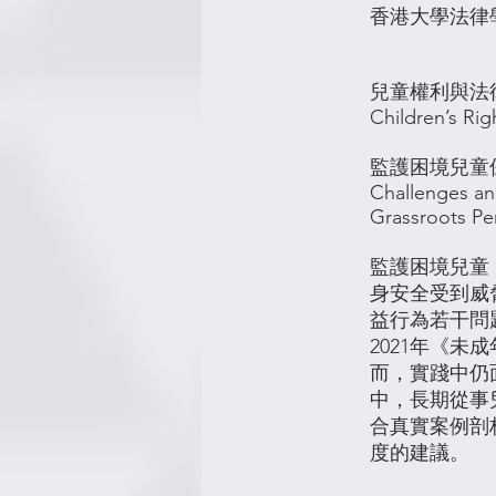
香港大學法律
兒童權利與法
Children’s Rig
監護困境兒童
Challenges and
Grassroots Pe
監護困境兒童
身安全受到威
益行為若干問
2021年《
而，實踐中仍
中，長期從事
合真實案例剖
度的建議。