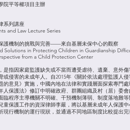
學院平等權項目主辦
律系列講座
hts and Law Lecture Series
保護機制的挑戰與完善——來自基層未保中心的觀察
 Solutions in Protecting Children in Guardianship Difficu
rspective from a Child Protection Center
，是指因家庭監護缺失或不當而遭受虐待、遺棄、意外傷
脅或侵害的未成年人。自2015年《關於依法處理監護人
題的意見》實施，中國內地在法律和實踐層面探索專門處
未成年人保護法》修訂中明確政府、群團組織及村（居）委
面臨程序主導機關不明確、干預機制薄弱、制度落地難等
兒童保護工作的資深律師李嚴，將以基層未成年人保護中
析現行機制的運行現狀，並通過不同地區制度比較提出完