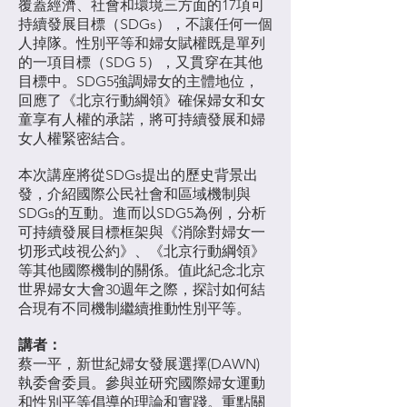
覆蓋經濟、社會和環境三方面的17項可
持續發展目標（SDGs），不讓任何一個
人掉隊。性別平等和婦女賦權既是單列
的一項目標（SDG 5），又貫穿在其他
目標中。SDG5強調婦女的主體地位，
回應了《北京行動綱領》確保婦女和女
童享有人權的承諾，將可持續發展和婦
女人權緊密結合。
本次講座將從SDGs提出的歷史背景出
發，介紹國際公民社會和區域機制與
SDGs的互動。進而以SDG5為例，分析
可持續發展目標框架與《消除對婦女一
切形式歧視公約》、《北京行動綱領》
等其他國際機制的關係。值此紀念北京
世界婦女大會30週年之際，探討如何結
合現有不同機制繼續推動性別平等。
講者：
蔡一平，新世紀婦女發展選擇(DAWN)
執委會委員。參與並研究國際婦女運動
和性別平等倡導的理論和實踐。重點關