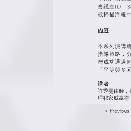
會議室ID：368
或掃描海報
內容
本系列演講將
指導策略，
灣成功通過
「平等與多
講者
許秀雯律師，
理祁家威贏得
< Previous 