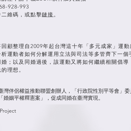
-928-993
中二維碼，或點擊
鏈接
。
回顧整理自2009年起台灣這十年「多元成家」運
分析運動者如何分解運用立法與司法等多管齊下一個
同婚；以及同婚過後，該運動又將如何繼續相關倡導
元的理想。
臺灣伴侶權益推動聯盟創辦人，「行政院性別平等會」委員
「婚姻平權釋憲案」，促成同婚在臺灣實現。
Project