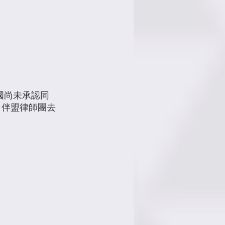
國尚未承認同
。伴盟律師團去