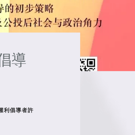
倡導
I權利倡導者許