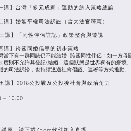
第一講】台灣「多元成家」運動的納入策略總論
第二講】婚姻平權司法訴訟（含大法官釋憲）
第三講】「同性伴侶註記」政策整合與遊說
第四講】跨國同婚倡導的初步策略
灣當下有一群同誌仍不能結婚--跨國同性伴侶：如一方母
制度則不允許其登記\結婚，這個狀態是世界獨有的窘境
婚的司法訴訟，也持續透過社會倡議、連署等方式推動。
第五講】2018公投戰及公投後社會與政治角力
– 10:00
講座，請下載Zoom軟件加入直播