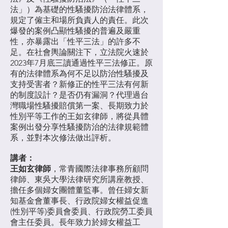
法」）為基礎的性騷擾防治法律體系，
規定了僱主和場所負責人的責任。此次
爆發的案例凸顯性騷擾的普遍及嚴重
性，亦暴露出「性平三法」的許多不
足。在社會輿論關注下，立法院火速於
2023年7月底三讀通過性平三法修正。原
有的法律體系為何不足以防治性騷擾及
支持受害者？新修正的性平三法有何新
的制度設計？是否仍有漏洞？代理過台
灣職場性騷擾賠償第一案、長期致力於
性別平等工作的王如玄律師，將從具體
案例出發分享性騷擾防治的法律規範體
系，並對本次修法做出評析。
講者：
王如玄律師
，常青國際法律事務所顧問
律師、東吳大學法律研究所講座教授、
擔任多個婦女團體董監事。曾任婦女新
知基金會董事長、行政院婦女權益促進
(性別平等)委員會委員、行政院勞工委員
會主任委員。長年致力於婦女權益工