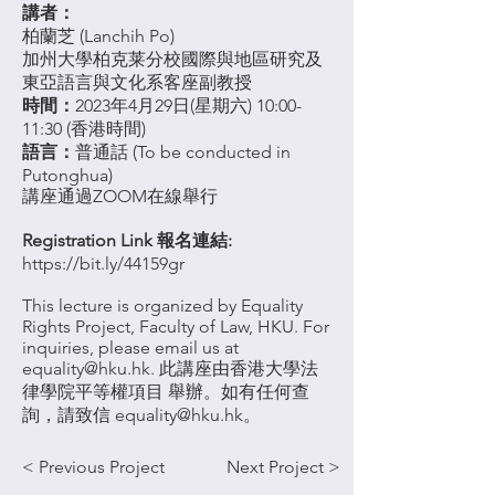
講者：
柏蘭芝 (Lanchih Po)
加州大學柏克莱分校國際與地區研究及
東亞語言與文化系客座副教授
時間：
2023年4月29日(星期六) 10:00-
11:30 (香港時間)
語言：
普通話 (To be conducted in
Putonghua)
講座通過ZOOM在線舉行
Registration Link 報名連結:
https://bit.ly/44159gr
This lecture is organized by
Equality
Rights Project, Faculty of Law, HKU
. For
inquiries, please email us at
equality@hku.hk
. 此講座由
香港大學法
律學院平等權項目
舉辦。如有任何查
詢，請致信
equality@hku.hk
。
< Previous Project
Next Project >