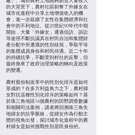
廠」、城郊農村土地能夠創造大量收入
的大背景下，農村社區剝奪了外嫁女在
城市化進程中分享土地增值收入的機
會，進一步延續了女性在集體經濟和社
會中的不利地位。從20世紀90年代中期
開始，大量「外嫁女」通過信訪、訴訟
等途徑不斷抗議其在村民自治和集體財
產分配中所遭遇的性別歧視，爭取平等
的集體成員身份和村民待遇。近二十年
的持續抗爭，不斷受到村社的反擊，但
最終換來了政府治理策略的轉向及政策
的變遷。
農村股份制改革中的性別化排斥是如何
形成的？在多方利益角力之下，農村婦
女對抗這種性別化排斥的策略如何？基
於珠三角地區16個農村的田野調查數據
和相關司法案例，講者將回溯珠三角失
地婦女的抗爭脈絡，從婦女作為行動主
體的視角出發，探討城市化進程中的農
村婦女是如何挑戰性別居民身份的。