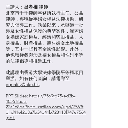
主講人：
呂孝權 律師
北京市千千律師事務所執行主任、公益
律師，專職從事婦女權益法律援助、研
究與倡導工作。執業以來，承辦過一批
涉及女性權益保護的典型案件，涵蓋婦
女婚姻家庭權益、經濟和勞動權益、人
身權益、財產權益、農村婦女土地權益
等，其中一些具有全國性影響。此外，
他也積極參與涉及婦女權益和性別平等
的法律倡導和推進工作。
此講座由
香港大學法律學院平等權項目
舉辦。如有任何查詢，請電郵至
equality@hku.hk
。
PPT Slides:
https://7569fd75-ed3b-
4056-8aea-
22a168ba9bdb.usrfiles.com/ugd/7569f
d_d41ef2b3a7b34d41b728118f747e7564
.pdf