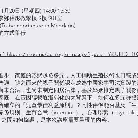
1月20日 (星期四) 14:00-15:30
鄭裕彤教學樓 9樓 901室
o be conducted in Mandarin)
的方式舉行
ms1.hku.hk/hkuems/ec_regform.aspx?guest=Y&UEID=10
進步，家庭的形態越發多元，人工輔助生殖技術也日臻成
普遍，隨之而來的親子關係認定成為中國家事司法實踐的
尚未合法，也尚未制定同居法律，基於婚姻推定親子關係
家庭。在基因聯繫逐漸弱化的大背景下，如何在多元群體
所確立的「兒童最佳利益原則」？同性伴侶能否基於「生
規則，生育合意（intention）、心理聯繫（psychol
ion）之間如何協調，是本次講座需要呈現的內容。