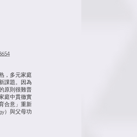
3654
熟，多元家庭
新課題。因為
的原則很難普
家庭中貫徹實
育合意」重新
ogy）與父母功