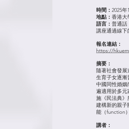
時間：
2025年1
地點：
香港大學
語言：
普通話 (T
講座通過線下
報名連結：
https://hkue
摘要：
隨著社會發展
生育子女逐漸
中國同性婚姻
遍適用於多元
施《民法典》
建構新的親子關係
能（funct
講者：