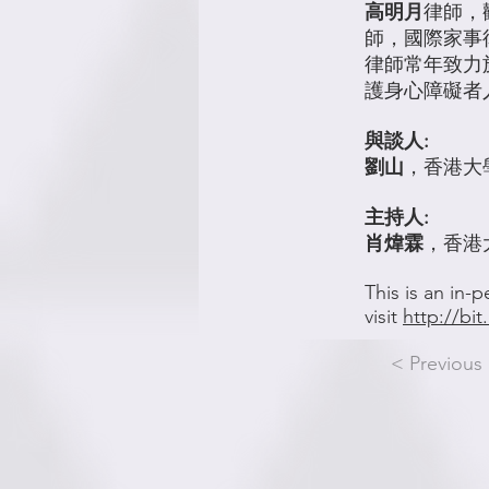
高明月
律師，
師，國際家事律
律師常年致力
護身心障礙者
與談人:
劉山
，香港大
主持人:
肖煒霖
，香港
This is an in-
visit
http://bi
< Previous 