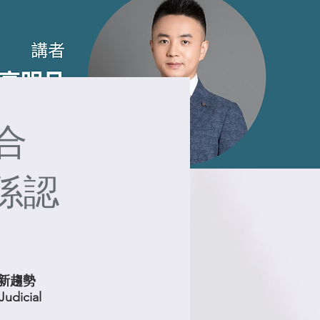
合
係認
新趨勢
udicial