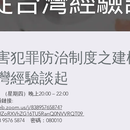
害犯罪防治制度之建
灣經驗談起
（星期四）晚上20:00 – 22:00
播鏈接:
eb.zoom.us/j/83895765874?
ZoRXVhZG16TU5RanQ0NVVRQT09
9576 5874 密碼：080010
話