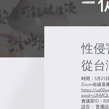
性侵
從台
時間：5月21日 
Zoom在線直
https://us02w
pwd=c2hMQU
會議室ID：838 
語言： 普通