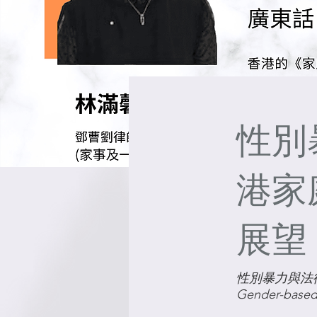
性別
港家
展望
性別暴力與法
Gender-based 