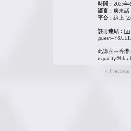
時間：
2025年
語言：
廣東話，提
平台：
線上 (
註冊連結：
ht
guest=Y&UEI
此講座由
香港
equality@hku.
< Previous 