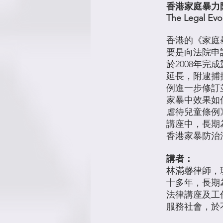
香港家庭暴力
The Legal Evo
香港的《家庭
要是向法院申
於2008年
延長，附逮捕
例進一步修訂
家暴中效果如
虐待兒童條例
講座中，長期
香港家暴防治
講者：
林滿馨律師，
十多年，長期
法律講座及工
服務社會，於