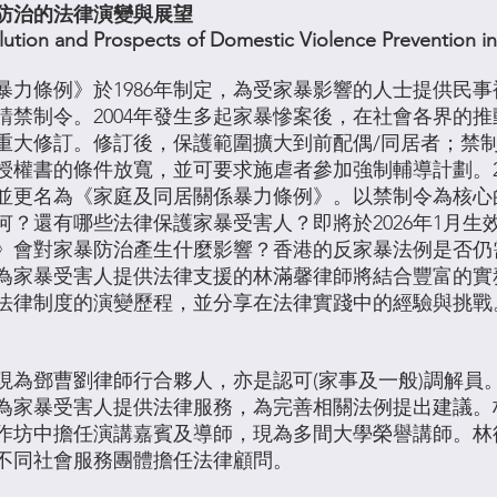
防治的法律演變與展望
lution and Prospects of Domestic Violence Prevention 
暴力條例》於1986年制定，為受家暴影響的人士提供民
請禁制令。2004年發生多起家暴慘案後，在社會各界的
完成重大修訂。修訂後，保護範圍擴大到前配偶/同居者；禁
授權書的條件放寬，並可要求施虐者參加強制輔導計劃。2
並更名為《家庭及同居關係暴力條例》。以禁制令為核心
何？還有哪些法律保護家暴受害人？即將於2026年1月生
》會對家暴防治產生什麼影響？香港的反家暴法例是否仍
為家暴受害人提供法律支援的林滿馨律師將結合豐富的實
法律制度的演變歷程，並分享在法律實踐中的經驗與挑戰
現為鄧曹劉律師行合夥人，亦是認可(家事及一般)調解員
為家暴受害人提供法律服務，為完善相關法例提出建議。
作坊中擔任演講嘉賓及導師，現為多間大學榮譽講師。林
不同社會服務團體擔任法律顧問。