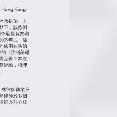
in Hong Kong
事補救措施，主
推動下，該條例
制令最長有效期
009年底，條
的條例在防治
效的《強制舉報
需完善？本次
務經驗，梳理
。
。林律師執業三
林律師於多個
律師亦熱心於