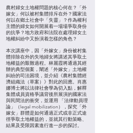
農村婦女土地權問題的核心何在？「外
嫁女」何以被村集體排斥在外？國家法
何以在鄉土社會中「失靈」？作為權利
主體的婦女如何開展着一場場爭取身份
的抗爭？地方政府和法院在處理婦女土
地權糾紛中又扮演着怎樣的角色？
本次講座中，因「外嫁女」身份被村集
體排除在外的失地婦女將講述其爭取土
地權益的艱難過程。林麗霞將通過其經
辦的典型個案，闡述「外嫁女」土地權
糾紛的司法困境，並介紹《農村集體經
濟組織法（草案）》對此的回應。肖惠
娜博士將以法律社會學為切入點，解釋
集體成員資格爭議背後所展演的國家法
與民間法的衝突，並運用 「法律動員理
論」（legal mobilization），探究「外
嫁女」群體是如何通過正式或非正式途
徑爭取土地權益的，並就其行動策略、
結果及受限因素進行進一步的探討。