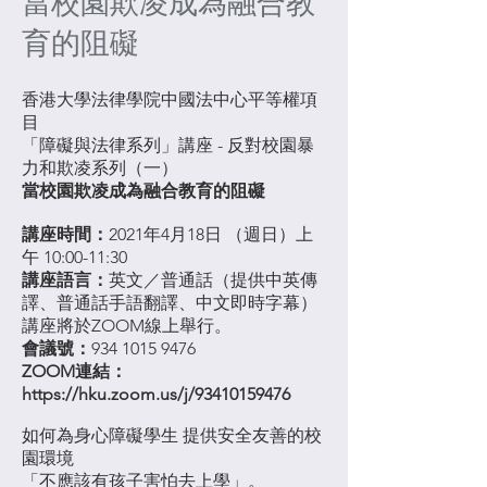
當校園欺凌成為融合教
育的阻礙
香港大學法律學院中國法中心平等權項
目
「障礙與法律系列」講座 - 反對校園暴
力和欺凌系列（一）
當校園欺凌成為融合教育的阻礙
講座時間：
2021年4月18日 （週日）上
午 10:00-11:30
講座語言：
英文／普通話（提供中英傳
譯、普通話手語翻譯、中文即時字幕）
講座將於ZOOM線上舉行。
會議號：
934 1015 9476
ZOOM連結：
https://hku.zoom.us/j/93410159476
如何為身心障礙學生 提供安全友善的校
園環境
「不應該有孩子害怕去上學」。