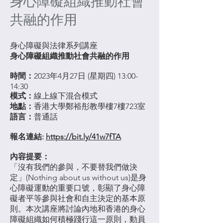
身心障礙組織推動社會
共融的作用
身心障礙與法律系列講座
身心障礙組織推動社會共融的作用
時間：
2023年4月27日 (星期四) 13:00-
14:30
模式：
線上線下混合模式
地點：
香港大學鄭裕彤教學樓7樓723室
語言：
普通話
報名連結:
https://bit.ly/41w7fTA
內容提要：
「沒有我們的參與，不要替我們做決
定」(Nothing about us without us)是身
心障礙運動的重要口號，彰顯了身心障
礙者平等參與社會和自主決定的基本原
則。本次講座將討論內地和香港的身心
障礙組織如何積極踐行這一原則，動員