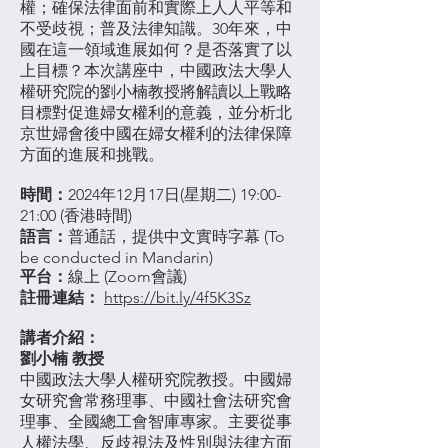
權；確保法律面前和實際上人人平等和
不受歧視；普及法律知識。30年來，中
國在這一領域進展如何？是否落實了以
上目標？本次講座中，中國政法大學人
權研究院的劉小楠教授將解讀以上戰略
目標對促進婦女權利的意義，並分析北
京世婦會後中國在婦女權利的法律保障
方面的進展和挑戰。
時間：
2024年12月17日(星期二) 19:00-
21:00 (香港時間)
語言：
普通話，提供中文實時字幕 (To
be conducted in Mandarin)
平台：
線上 (Zoom會議)
註冊連結：
https://bit.ly/4f5K3Sz
講者介紹：
劉小楠 教授
中國政法大學人權研究院教授。中國婦
女研究會常務理事、中國社會法研究會
理事、全國總工會智庫專家。主要從事
人權法學、反歧視法及性別與法律方面