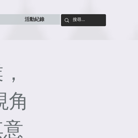
活動紀錄
業，
視角
其意