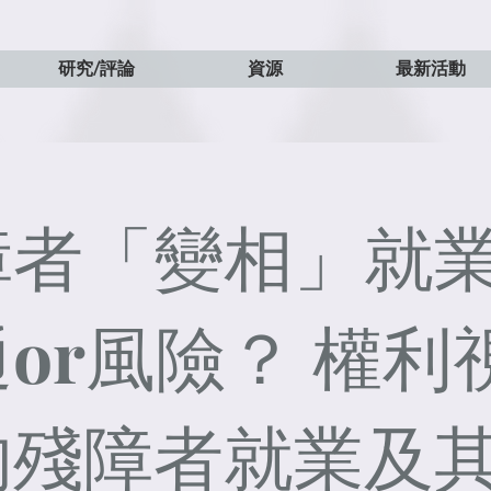
研究/評論
資源
最新活動
障者「變相」就
or風險？ 權利
的殘障者就業及