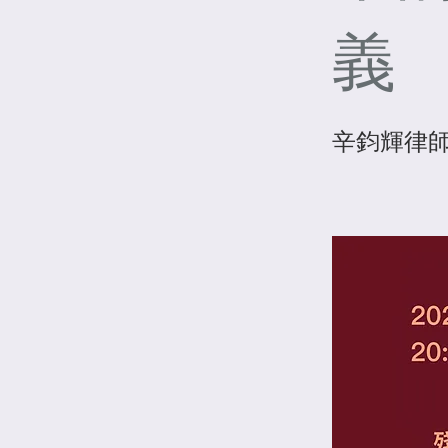
義
辛鈞輝律師