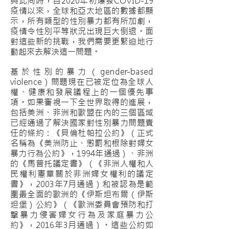
與此同時，自2020年初爆發COVID-19
疫情以來，全球和亞太地區的數據都顯
示，所有類型的性別暴力都有所加劇，
疫情令性別平等狀況出現巨大倒退。面
對這些新的挑戰，我們需要更緊迫地行
動起來去解決這一問題。
基於性別的暴力（gender-based
violence）問題現在已被定位為全球人
權、健康和發展議程上的一個優先事
項。如果審視一下全世界取得的進展，
包括美洲、非洲和歐盟在內的三個區域
已經通過了解決國家對性別暴力問題責
任的條約：《貝倫杜帕拉公約》（正式
名稱為《美洲防止、懲罰和根除對婦女
暴力行為公約》，1994年通過）、非洲
的《馬普托議定書》（《非洲人權和人
民權利憲章關於非洲婦女權利的議定
書》，2003年7月通過）和被認為是範
圍最全面的歐洲的《伊斯坦布爾（伊斯
坦堡）公約》（《歐洲委員會預防和打
擊暴力侵害婦女行為及家庭暴力公
約》，2016年3月通過）。這些公約如