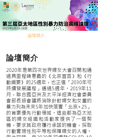
首頁
論壇簡介
日程安排
演講嘉賓
網上報名
聯絡我們
Eng
論壇簡介
2020年是第四次世界婦女大會召開和通
過具里程碑意義的《北京宣言》和《行
動綱要》的25週年，也正值「2030年可
持續發展議程」通過5週年。2019年11
月，聯合國亞洲及太平洋經濟社會委員
會部長級會議將消除針對婦女和女童的
暴力列為未來5年加快落實「北京+25」
的首要優先行動領域。這些都為亞太地
區的婦女組織和活動家提供了一個契
機，要求其政府履行承諾的機會，採取
行動實現性別平等和保障婦女的人權。