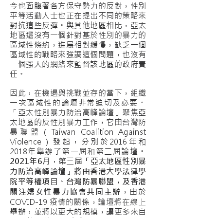
今也面臨著各方保守勢力的反對，性別
平等活動人士也正在提出不同的策略來
對抗這些反彈。與其他地區相比，亞太
地區還沒有一個針對基於性別的暴力的
區域性條約，進展相對緩慢，缺乏一個
區域性的戰略來強調這個問題，也沒有
一個強大的網絡來監督該地區的政府責
任。
因此，在機遇與挑戰並存的當下，組織
一次區域性的論壇非常迫切及必要。
「亞太性別暴力防治高峰論壇」聚焦亞
太地區的反性別暴力工作，它由台灣防
暴聯盟（Taiwan Coalition Against
Violence）發起，分別於2016年和
2018年舉辦了第一屆和第二屆論壇。
2021年6月，第三屆「亞太地區性別暴
力防治高峰論壇」將由香港大學法律學
院平等權項目、台灣防暴聯盟，及香港
關注婦女性暴力協會共同主辦
，由於
COVID-19 疫情的關係，論壇將在線上
舉辦，並將以更大的規模，讓更多來自