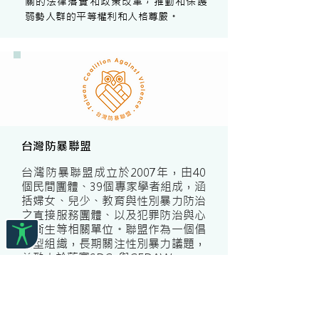
關的法律落實和政策改革，推動和保護
弱勢人群的平等權利和人格尊嚴。
台灣防暴聯盟
台灣防暴聯盟成立於2007年，由40
個民間團體、39個專家學者組成，涵
括婦女、兒少、教育與性別暴力防治
之直接服務團體、以及犯罪防治與心
理衛生等相關單位。聯盟作為一個倡
議型組織，長期關注性別暴力議題，
並致力於落實SDGs與CEDAW。
台灣防暴聯盟以「尊嚴、倡議、合
作」為核心，延伸至五大服務「性別
暴力防治」、「司法倡議」、「老人