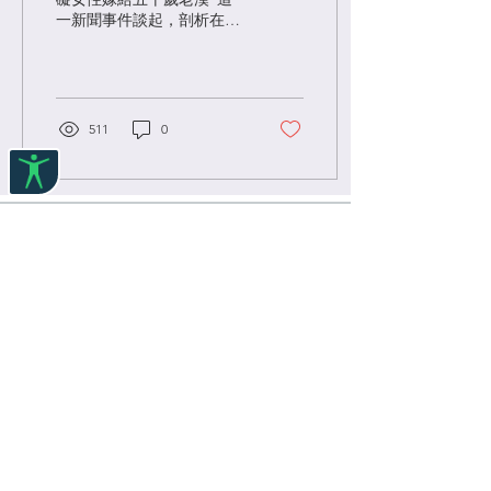
一新聞事件談起，剖析在婚
姻與性權利以及更廣泛的語
境下，我們應如何提高對精
神／心智障礙人士權利的認
識。
511
0
​平等權研究 EqualityRights.hku.hk
主辦：香港大學法律學院
黃乾亨中國法研究中心
Philip K.H. Wong
Centre for Chinese Law,
Faculty of Law, T
he University of Hong Kong
地址：香港薄扶林道百年校園裕彤教學樓 Cheng
Yu Tung Tower, Centennial Campus, Pokfulam
Road, Hong Kong
電郵 ：
equality@hku.hk