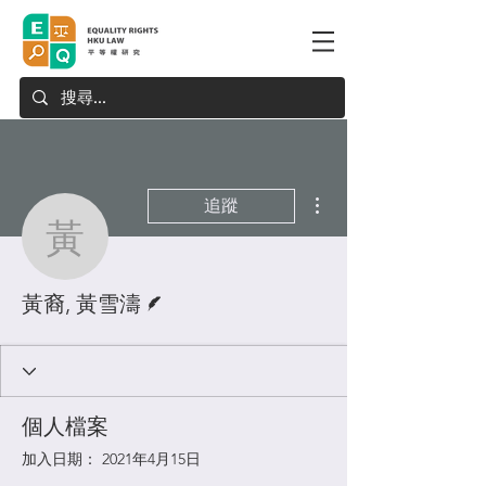
更多動作
追蹤
黃裔, 黃雪濤
作者
黃裔, 黃雪濤
個人檔案
加入日期： 2021年4月15日