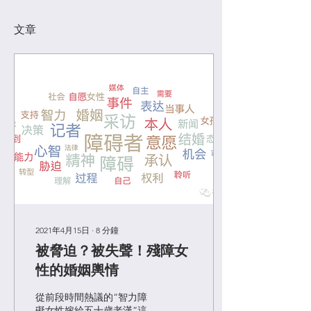
文章
2021年4月15日
∙
8
分鐘
被脅迫？被失聲！殘障女
性的婚姻輿情
從前段時間熱議的“智力障
礙女性嫁給五十歲老漢”這