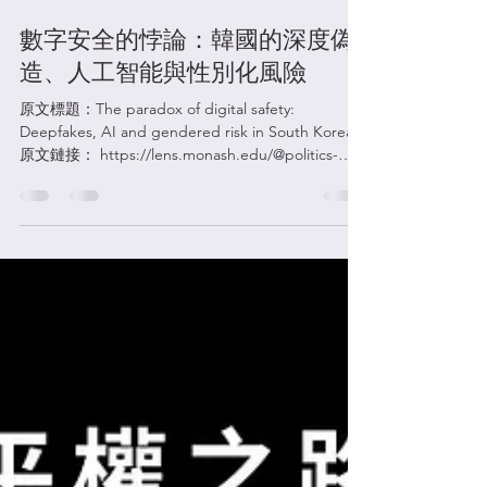
Sungshin (Luna) Bae
2025年12月22日
讀畢需時 6 分鐘
數字安全的悖論：韓國的深度偽
造、人工智能與性別化風險
原文標題：The paradox of digital safety:
Deepfakes, AI and gendered risk in South Korea
原文鏈接： https://lens.monash.edu/@politics-
society/2025/11/19/1388026/the-paradox-of-digital-
safety-deepfakes-ai-and-gendered-risk-in-south-
korea?amp=1 原文發佈於2025年11月19日 作者：
Sungshin (Luna) Bae 博士候選人（犯罪學專業），
蒙納士大學性別與家庭暴力預防中心 本篇文章由作
者Sungshin (Luna) Bae 授權翻譯發佈。她於2025年
12 月 10 日 通過線上講座分享韓國在應對技術助長
型暴力（Technology-facilitated Abuse）方面的法
律、政策與機制革新。 12月10日講座 |「N號房」之
後：韓國應對技術助長型暴力的法律、政策與機制
革新 以下為全文翻譯： ...