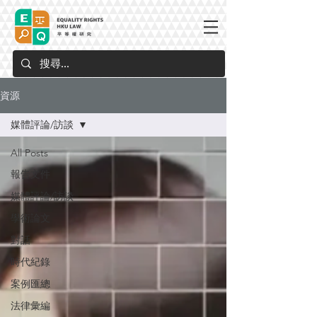
資源
媒體評論/訪談
All Posts
報告文件
媒體評論/訪談
學術論文
對話
時代紀錄
案例匯總
法律彙編