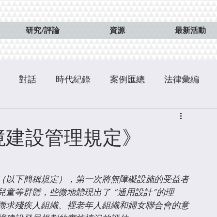
研究/評論
資源
最新活動
對話
時代紀錄
案例匯總
法律彙編
境建設管理規定》
（以下簡稱規定），第一次將無障礙設施的受益者
童等群體，些微地體現出了 “通用設計”的理
徵求殘疾人組織、裡老年人組織和婦女聯合會的意