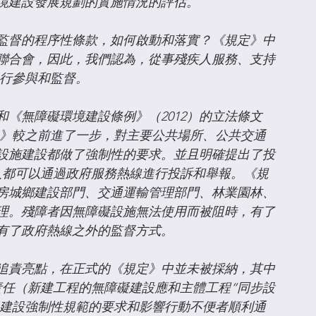
境建設發展規劃的實施情況的評估。
監督的程序性條款，如何啟動和落實？《規定》中
人聯合會，因此，我們認為，從事殘疾人服務、支持
進行參與和監督。
和《無障礙環境建設條例》（2012）的立法條文
定》較之前進了一步，對主要公共場所、公共交通
設施建設都做了強制性的要求。並且明確提出了投
人都可以通過政府服務熱線進行投訴和舉報。《規
住房城鄉建設部門、交通運輸管理部門、林業園林、
理。殘障者因無障礙設施無法使用而被阻時，有了
有了政府熱線之外的監督方式。 
追責亮點，在正式的《規定》中並未被採納，其中
责任（新建工程的無障礙建設應和主體工程“同步設
礙建設強制性規範的要求和影響行動不便者順利通