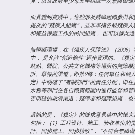
見，以及政府至少每五年組織一次無障礙環
而具體到實踐中，這些涉及殘障組織參與和
提及的“殘疾人組織”，並非單指各級殘疾
和權益保護工作的民間組織， 也可以據此
無障礙環境，在《殘疾人保障法》（2008）
中， 是允許“創造條件”逐步實現的。《規
站點、醫院、公共文化機構等場所的無障礙
訴、舉報的渠道，即第9條：任何單位和個
定》中明確了“有關部門”的責任分配，即
水務等部門在各自職責範圍內進行監督和管
更明確的救濟渠道；殘障者和殘障組織，也
遺憾的是，《規定》的徵求意見稿中的幾大
包括：（1）工程设计、施工、验收单位的
計、同步施工、同步驗收”， “不符合無障