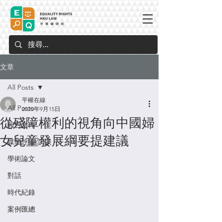
文章
All Posts
平權在線
All Posts
2020年9月15日
從殘障權利的視角向中國婦
報告文件
女兒童發展綱要提建議
媒體評論/訪談
學術論文
對話
時代紀錄
案例匯總