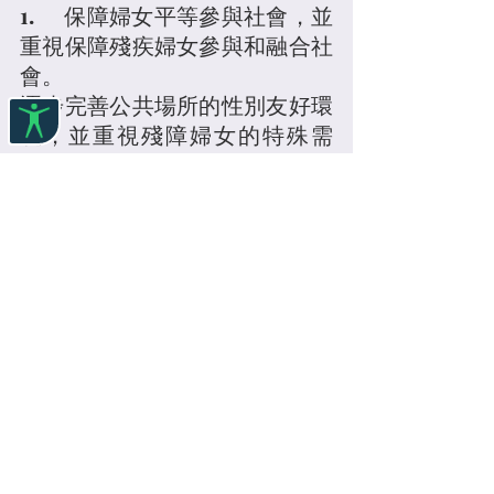
1.	保障婦女平等參與社會，並
重視保障殘疾婦女參與和融合社
會。
逐步完善公共場所的性別友好環
境，並重視殘障婦女的特殊需
求。
2.	加強信息環境普及和建設，
縮減影響女性發展的數字鴻溝，
並重視對殘障女性的包容性。
策略措施：
1.	加強性別平等的宣傳力度，
通過政府宣導、公益廣告等形
式，使女性可以便利地獲得就業
支持、婚姻家庭糾紛、反對家庭
暴力和性暴力等方面的公益服務