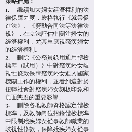
策略措施：
1.	繼續加大婦女經濟權利的法
律保障力度，嚴格執行《就業促
進法》、《勞動合同法等法律法
規》，在立法評估中關注婦女的
經濟權利，尤其重應視殘疾婦女
的經濟權利。
2.	刪除《公務員錄用通用體檢
標準（試用）》中對殘疾婦女歧
視性條款保障殘疾婦女進入國家
機關工作的權利，並看到這對於
扭轉社會對殘疾婦女刻板印象和
負面態度的重要影響。
3.	刪除各地教師資格認定體檢
標準，及教師崗位招錄體檢標準
中限制殘疾婦女從事教師職業的
歧視性條款，保障殘疾婦女從事