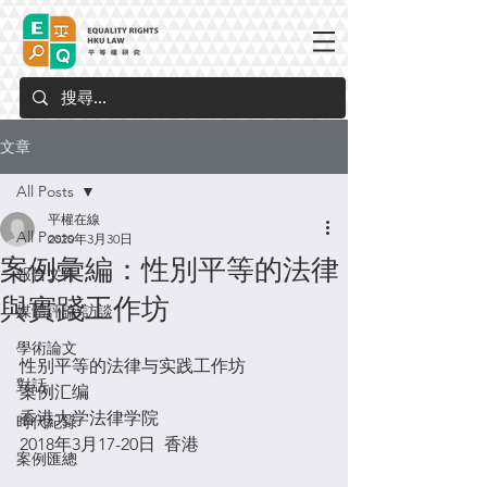
文章
All Posts
平權在線
All Posts
2020年3月30日
案例彙編：性別平等的法律
報告文件
與實踐工作坊
媒體評論/訪談
學術論文
性别平等的法律与实践工作坊
對話
案例汇编
香港大学法律学院
時代紀錄
2018年3月17-20日  香港  
案例匯總