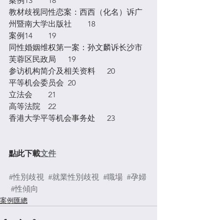
案例13	18
教材歧视同性恋案：西西（化名）诉广
州暨南大学出版社	18
案例14	19
同性婚姻维权第一案：孙文麟诉长沙市
芙蓉区民政局	19
参访机构简介及相关资料	20
平等机会委员会	20
立法会	21
高等法院	22
香港大学平等机会事务处	23
點此下載
文件
#性別歧視
#就業性別歧視
#職場
#孕婦
#性傾向
案例匯總