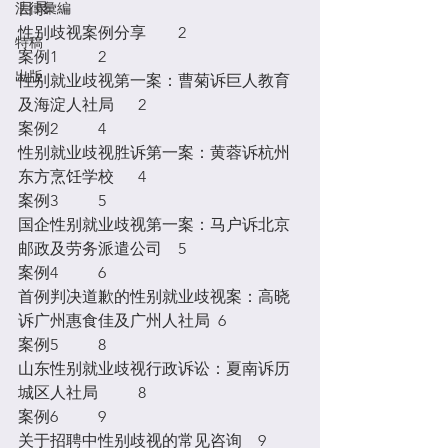
法律彙編
目录
性别歧视案例分享	2
特稿
案例1	2
出版
性别就业歧视第一案：曹菊诉巨人教育
及海淀人社局	2
案例2	4
性别就业歧视胜诉第一案：黄蓉诉杭州
东方烹饪学校	4
案例3	5
国企性别就业歧视第一案：马户诉北京
邮政及劳务派遣公司	5
案例4	6
首例判决道歉的性别就业歧视案：高晓
诉广州惠食佳及广州人社局	6
案例5	8
山东性别就业歧视行政诉讼：夏南诉历
城区人社局	8
案例6	9
关于招聘中性别歧视的常见咨询	9