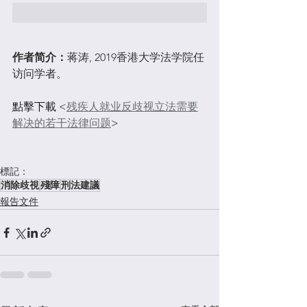
作者简介：
蒋涛, 2019香港大学法学院任
访问学者。
點擊下載 <
残疾人就业反歧视立法需要
解决的若干法律问题
>
#
殘障
標記：
消除歧視
殘障
刑法建議
報告文件