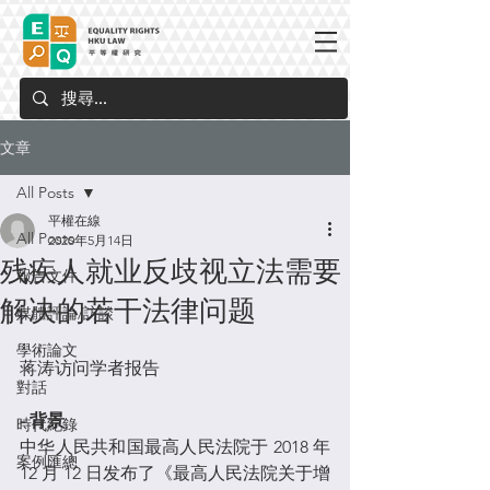
文章
All Posts
平權在線
All Posts
2020年5月14日
残疾人就业反歧视立法需要
報告文件
解决的若干法律问题
媒體評論/訪談
學術論文
蒋涛
访问学者报告
對話
- 背景
時代紀錄
中华人民共和国最高人民法院于 2018 年 
案例匯總
12 月 12 日发布了《最高人民法院关于增