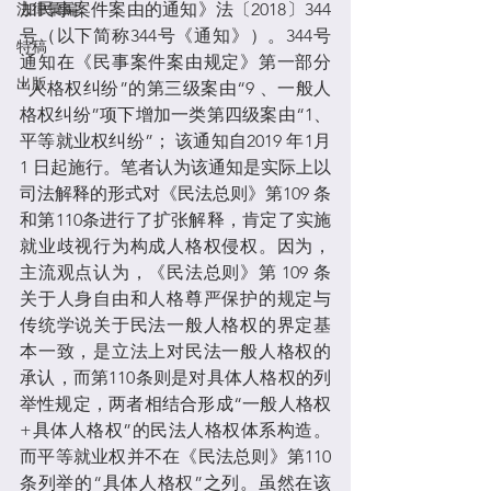
法律彙編
加民事案件案由的通知》法〔2018〕344 
号（以下简称344号《通知》）。344号
特稿
通知在《民事案件案由规定》第一部分
出版
“人格权纠纷”的第三级案由“9 、一般人
格权纠纷”项下增加一类第四级案由“1、
平等就业权纠纷”； 该通知自2019 年1月
1 日起施行。笔者认为该通知是实际上以
司法解释的形式对《民法总则》第109 条
和第110条进行了扩张解释，肯定了实施
就业歧视行为构成人格权侵权。因为，
主流观点认为，《民法总则》第 109 条
关于人身自由和人格尊严保护的规定与
传统学说关于民法一般人格权的界定基
本一致，是立法上对民法一般人格权的
承认，而第110条则是对具体人格权的列
举性规定，两者相结合形成“一般人格权
+具体人格权”的民法人格权体系构造。
而平等就业权并不在《民法总则》第110 
条列举的“具体人格权”之列。虽然在该