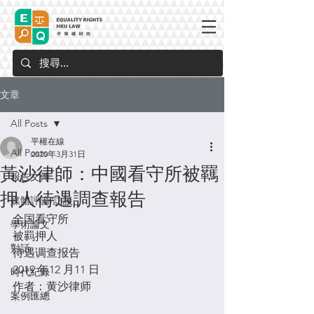
文章
All Posts
平權在線
All Posts
2020年3月31日
黃沙律師：中國看守所被羈
報告文件
押人待遇調查報告
媒體評論/訪談
全国看守所

學術論文
被羁押人

對話
待遇调查报告
時代紀錄
作者：黄沙律师
案例匯總