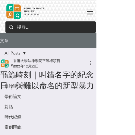
文章
All Posts
香港大學法律學院平等權項目
All Posts
2025年12月22日
平等時刻｜叫錯名字的紀念
報告文件
日，與難以命名的新型暴力
媒體評論/訪談
學術論文
對話
時代紀錄
案例匯總