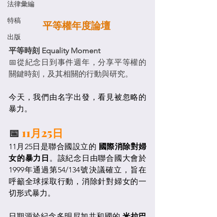
法律彙編
特稿
平等權年度論壇 
出版
平等時刻 Equality Moment
📅從紀念日到事件週年，分享平等權的
關鍵時刻，及其相關的行動與研究。
今天，我們由名字出發，看見被忽略的
暴力。
📅
 11月25日
11月25日是聯合國設立的 
國際消除對婦
女的暴力日
。該紀念日由聯合國大會於
1999年通過第54/134號決議確立，旨在
呼籲全球採取行動，消除針對婦女的一
切形式暴力。
日期源於紀念多明尼加共和國的 
米拉巴