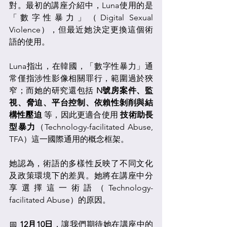
對。最初的講座介紹中，Luna使用的是
「數字性暴力」（Digital Sexual 
Violence），但最近她決定更換這個術
語的使用。
Luna指出，在韓國，「數字性暴力」通
常僅指涉性影像相關罪行，範圍過於狹
窄；而她的研究還包括 
N號房案件、監
視、脅迫、平台控制、依賴性剝削與結
構性壓迫
 等，因此更適合使用 
技術助長
型暴力
（Technology-facilitated Abuse, 
TFA）這一國際通用的概念框架。
她認為，術語的多樣性反映了不同文化
及政策環境下的差異。她將在講座中分
享選擇這一術語（Technology-
facilitated Abuse）的原因。
📅 
12月10日
，讓我們期待她在講座中的