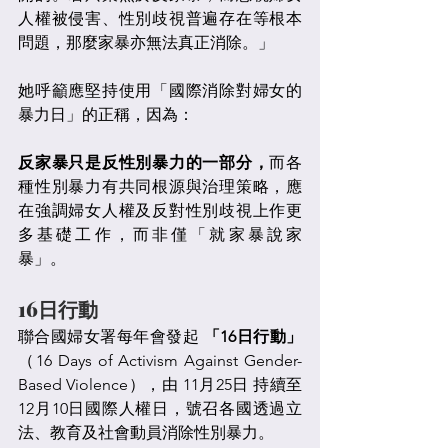
人權被侵害、性別歧視普遍存在等根本
問題，那麼家暴亦無法真正消除。」
她呼籲應堅持使用「國際消除對婦女的
暴力日」的正稱，因為：
反家暴只是反性別暴力的一部分，
而各
種性別暴力有共同根源與治理策略，應
在強調婦女人權及反對性別歧視上作更
多基礎工作，而非僅「就家暴說家
暴」。
16日行動
聯合國婦女署每年會發起 
「16日行動」
（16 Days of Activism Against Gender-
Based Violence），由 11月25日 持續至
12月10日國際人權日，號召各國透過立
法、教育及社會動員消除性別暴力。