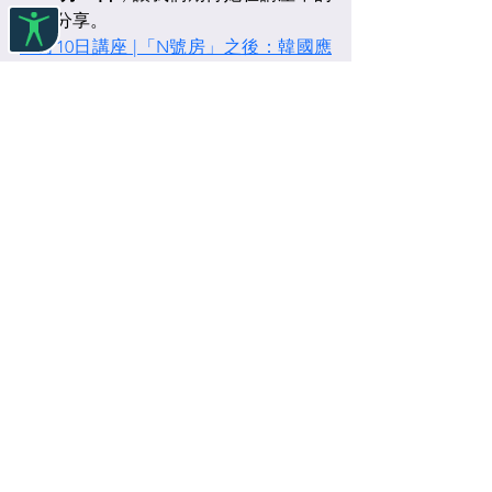
深入分享。
12月10日講座 |「N號房」之後：韓國應
對技術助長型暴力的法律、政策與機制
革新
關於節日或是暴力的命名並不容易。
如果名稱過於狹窄，我們可能看不到全
貌；過於專業，又可能難以傳播。
名字有力量，但暴力不應因語言而被隱
形。
 #
點亮橙色
#別為網絡暴力找藉口
注：原文發布於2025年11月25日，鏈
接：
https://mp.weixin.qq.com/s/jTrEdX8m