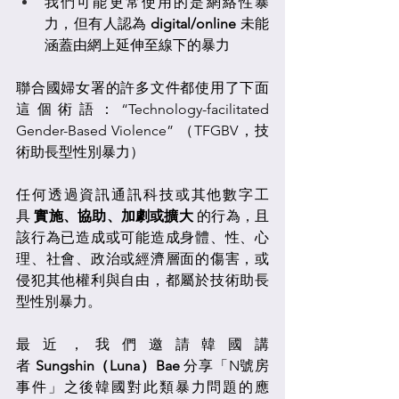
我們可能更常使用的是網絡性暴
力，但有人認為 
digital/online
 未能
涵蓋由網上延伸至線下的暴力
聯合國婦女署的許多文件都使用了下面
這個術語：“Technology-facilitated 
Gender-Based Violence” （TFGBV，技
術助長型性別暴力）
任何透過資訊通訊科技或其他數字工
具 
實施、協助、加劇或擴大
 的行為，且
該行為已造成或可能造成身體、性、心
理、社會、政治或經濟層面的傷害，或
侵犯其他權利與自由，都屬於技術助長
型性別暴力。
最近，我們邀請韓國講
者 
Sungshin（Luna）Bae
 分享「N號房
事件」之後韓國對此類暴力問題的應