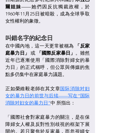
爾姐妹
——她們因反抗獨裁政權，於
1960年11月25日被暗殺，成為全球爭取
女性權利的象徵。
叫錯名字的紀念日
在中國內地，這一天更常被稱為 
「反家
庭暴力日」
 或 
「國際反家暴日」
。雖然
近年已逐漸使用「國際消除對婦女的暴
力日」的正式稱呼，但公眾與傳媒的焦
點多仍集中在家庭暴力議題。
正如榮維毅老師在其文章
国际消除对妇
女的暴力日的前世与后续——写在“国际
消除对妇女的暴力日”
中 所指出：
「國際社會對家庭暴力的關注，是在保
障婦女人權及反對性別歧視的框架下展
開的。若只聚焦於反家暴，而忽視婦女