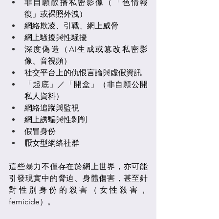
非自願散播私密影像（「色情報
復」或裸照外洩）
網絡欺凌、引戰、網上威脅
網上騷擾與性騷擾
深度偽造（AI生成或篡改私密影
像、音視頻）
社交平台上的仇恨言論與虛假資訊
「起底」／「開盒」（非自願公開
私人資料）
網絡追蹤與監視
網上誘騙與性剝削
假冒身份
厭女型網絡社群
這些暴力不僅存在於網上世界，亦可能
引發現實中的脅迫、身體傷害，甚至針
對性別身份的殺害（女性殺害，
femicide）。