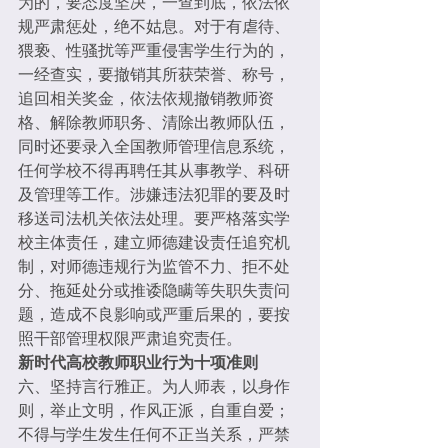
为的，要态度坚决，一查到底，依法依
规严肃惩处，绝不姑息。对于有虐待、
猥亵、性骚扰等严重侵害学生行为的，
一经查实，要撤销其所获荣誉、称号，
追回相关奖金，依法依规撤销教师资
格、解除教师职务、清除出教师队伍，
同时还要录入全国教师管理信息系统，
任何学校不得再聘任其从事教学、科研
及管理等工作。涉嫌违法犯罪的要及时
移送司法机关依法处理。要严格落实学
校主体责任，建立师德建设责任追究机
制，对师德违规行为监管不力、拒不处
分、拖延处分或推诿隐瞒等失职失责问
题，造成不良影响或严重后果的，要按
照干部管理权限严肃追究责任。
新时代高校教师职业行为十项准则
六、坚持言行雅正。为人师表，以身作
则，举止文明，作风正派，自重自爱；
不得与学生发生任何不正当关系，严禁