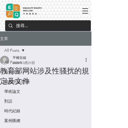
文章
All Posts
平權在線
All Posts
2020年3月21日
教育部网站涉及性骚扰的規
報告文件
定及文件
媒體評論/訪談
學術論文
對話
時代紀錄
案例匯總