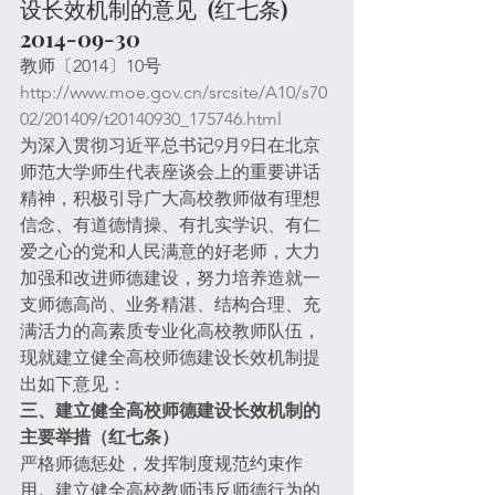
设长效机制的意见  (红七条) 
2014-09-30
教师〔2014〕10号
http://www.moe.gov.cn/srcsite/A10/s70
02/201409/t20140930_175746.html
为深入贯彻习近平总书记9月9日在北京
师范大学师生代表座谈会上的重要讲话
精神，积极引导广大高校教师做有理想
信念、有道德情操、有扎实学识、有仁
爱之心的党和人民满意的好老师，大力
加强和改进师德建设，努力培养造就一
支师德高尚、业务精湛、结构合理、充
满活力的高素质专业化高校教师队伍，
现就建立健全高校师德建设长效机制提
出如下意见：
三、建立健全高校师德建设长效机制的
主要举措（红七条）
严格师德惩处，发挥制度规范约束作
用。建立健全高校教师违反师德行为的