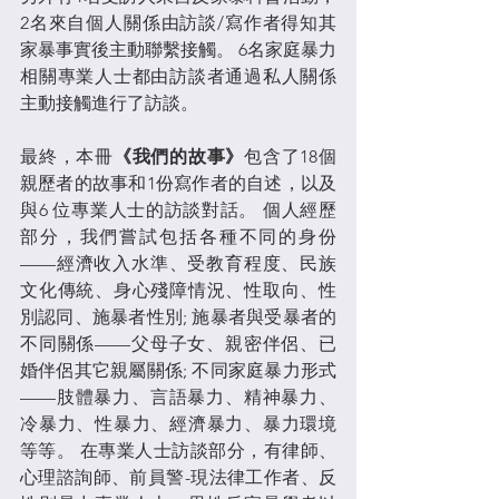
2名來自個人關係由訪談/寫作者得知其
家暴事實後主動聯繫接觸。 6名家庭暴力
相關專業人士都由訪談者通過私人關係
主動接觸進行了訪談。
最終，本冊
《我們的故事》
包含了18個
親歷者的故事和1份寫作者的自述，以及
與6 位專業人士的訪談對話。 個人經歷
部分，我們嘗試包括各種不同的身份
——經濟收入水準、受教育程度、民族
文化傳統、身心殘障情況、性取向、性
別認同、施暴者性別; 施暴者與受暴者的
不同關係——父母子女、親密伴侶、已
婚伴侶其它親屬關係; 不同家庭暴力形式
——肢體暴力、言語暴力、精神暴力、
冷暴力、性暴力、經濟暴力、暴力環境
等等。 在專業人士訪談部分，有律師、
心理諮詢師、前員警-現法律工作者、反