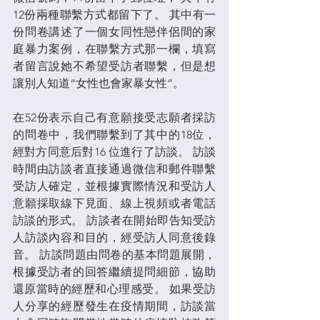
12份兩種聯繫方式都留下了。 其中有一
份問卷講述了一個女同性戀伴侶間的家
庭暴力案例，在聯繫方式那一欄，填寫
者留言說她不希望受訪者聯繫，但是想
讓別人知道“女性也會家暴女性”。
在52份表示自己有意願接受志願者採訪
的問卷中，我們聯繫到了其中的18位，
經對方同意后對16 位進行了訪談。 訪談
時間由訪談者直接通過微信和郵件聯繫
受訪人確定，並根據實際情況和受訪人
意願採取線下見面、線上視頻或者電話
訪談的形式。 訪談者在開始即告知受訪
人訪談內容和目的，經受訪人同意後錄
音。 訪談問題由問卷的基本問題展開，
根據受訪者的回答繼續提問細節，協助
還原當時的經歷和心理感受。 如果受訪
人分享的經歷發生在疫情期間，訪談當