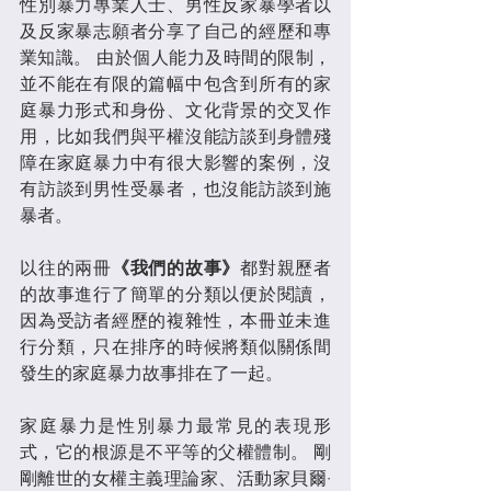
性別暴力專業人士、男性反家暴學者以
及反家暴志願者分享了自己的經歷和專
業知識。 由於個人能力及時間的限制，
並不能在有限的篇幅中包含到所有的家
庭暴力形式和身份、文化背景的交叉作
用，比如我們與平權沒能訪談到身體殘
障在家庭暴力中有很大影響的案例，沒
有訪談到男性受暴者，也沒能訪談到施
暴者。
以往的兩冊
《我們的故事》
都對親歷者
的故事進行了簡單的分類以便於閱讀，
因為受訪者經歷的複雜性，本冊並未進
行分類，只在排序的時候將類似關係間
發生的家庭暴力故事排在了一起。
家庭暴力是性別暴力最常見的表現形
式，它的根源是不平等的父權體制。 剛
剛離世的女權主義理論家、活動家貝爾·