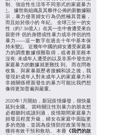
制、強迫性生活等不同形式的家庭暴力
1
。 據世衛組織及其夥伴公佈的新數據顯
示，暴力侵害婦女行為仍然極其普遍，
而且始於很小的 年紀。 全球三分一的女
性（約7.36億人）在其一生中會遭受來自
親密伴 侶的身體或性暴力或非伴侶的性
暴力——這一數字在過去十年中基本保
持未變
2
。 近幾年中國的婦女遭受家庭暴
力的調查數據很難取得，或者甚至根本
沒有; 未成年人遭受的以及非系中發生的
家庭暴力的數據就更難找 到。 而在問卷
收集、與家暴親歷者接觸和談之後，我
發現針成年人對未成年人的家庭暴力和
非婚關係裡面發生的暴力可能比我們想
像得更加普遍與嚴重。
2020年1月開始，新冠疫情爆發，很快蔓
延到全國。 當時關注性別暴力的朋友想
必都聽到或讀到過，疫情期間家庭暴力
頻發且程度升級，婦女在家庭中面臨更
多的危險，並因為疫情防控政策等無法
獲得有效干預和救助。 本冊
《我們的故