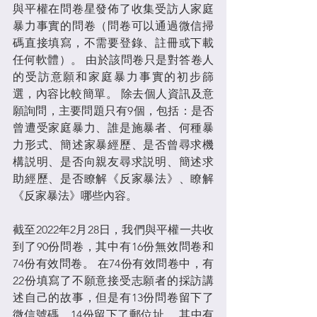
與平權在問卷星發佈了收集受訪人家庭
暴力事實的問卷（問卷可以通過微信掃
碼直接填寫，不需要登錄、註冊或下載
任何軟體）。 由於該問卷只是對答卷人
的受訪意願和家庭暴力事實的初步篩
選，內容比較簡單。 除去個人資訊及意
願詢問，主要問題只有9個，包括：是否
曾遭受家庭暴力、誰是施暴者、何種暴
力形式、簡述家暴經歷、是否曾尋求機
構説明、是否向親友尋求説明、簡述求
助經歷、是否瞭解《反家暴法》、瞭解
《反家暴法》哪些內容。
截至2022年2月28日，我們與平權一共收
到了90份問卷，其中有16份無效問卷和 
74份有效問卷。 在74份有效問卷中，有
22份填寫了不願意接受志願者的採訪講
述自己的故事，但是有13份問卷留下了
微信號碼，14份留下了郵位址， 其中有