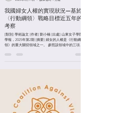
劉小楠
2025年3月19日
讀畢需時 1 分鐘
我國婦女人權的實現狀況—基於
〈行動綱領〉戰略目標近五年的
考察
[類別] 學術論文 [作者] 劉小楠 [出處] 山東女子學院
學報，2025年第2期 [摘要] 婦女的人權是《行動綱
領》的重大關切領域之一。 參照該領域中的三項戰
略目標，第四次世界婦女大會召開後的 30 年間，特
別是最近五年中，我國在批准並確保國際公約的執
行；擬訂國家行...