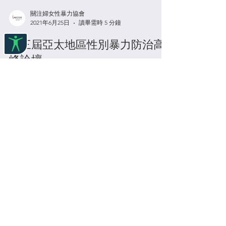
關注婦女性暴力協會
2021年6月25日
讀畢需時 5 分鐘
第三屆亞太地區性別暴力防治高
峰論壇
第三屆亞太地區性別暴力防治高峰論壇 「以法律促
行動，消除性別暴力」 關注婦女性暴力協會與台灣
防暴聯盟、香港大學法律學院平等權項目於本年六
月十六至十八日合辦了第三屆亞太地區性別暴力防
治高峰論壇。此次論壇重點關注與性別暴力相關的
法律的執行和司法程序，邀請了來自印度、韓國、
尼泊爾...