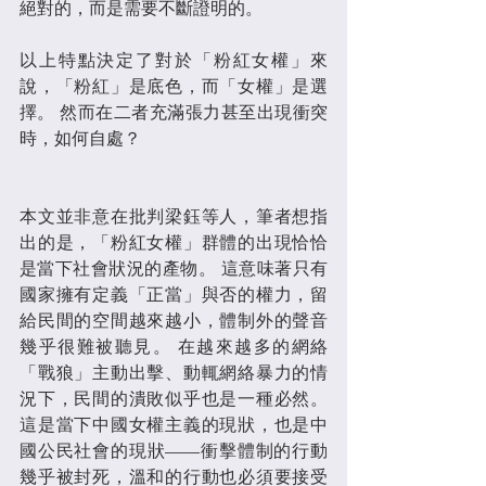
絕對的，而是需要不斷證明的。 
以上特點決定了對於「粉紅女權」來
說，「粉紅」是底色，而「女權」是選
擇。 然而在二者充滿張力甚至出現衝突
時，如何自處？ 
本文並非意在批判梁鈺等人，筆者想指
出的是，「粉紅女權」群體的出現恰恰
是當下社會狀況的產物。 這意味著只有
國家擁有定義「正當」與否的權力，留
給民間的空間越來越小，體制外的聲音
幾乎很難被聽見。 在越來越多的網絡
「戰狼」主動出擊、動輒網絡暴力的情
況下，民間的潰敗似乎也是一種必然。 
這是當下中國女權主義的現狀，也是中
國公民社會的現狀——衝擊體制的行動
幾乎被封死，溫和的行動也必須要接受