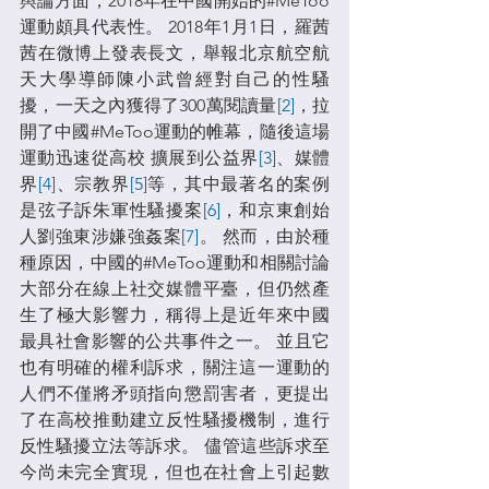
輿論方面，2018年在中國開始的#MeToo
運動頗具代表性。 2018年1月1日，羅茜
茜在微博上發表長文，舉報北京航空航
天大學導師陳小武曾經對自己的性騷
擾，一天之內獲得了300萬閱讀量
[2]
，拉
開了中國#MeToo運動的帷幕，隨後這場
運動迅速從高校 擴展到公益界
[3]
、媒體
界
[4]
、宗教界
[5]
等，其中最著名的案例
是弦子訴朱軍性騷擾案
[6]
，和京東創始
人劉強東涉嫌強姦案
[7]
。 然而，由於種
種原因，中國的#MeToo運動和相關討論
大部分在線上社交媒體平臺，但仍然產
生了極大影響力，稱得上是近年來中國
最具社會影響的公共事件之一。 並且它
也有明確的權利訴求，關注這一運動的
人們不僅將矛頭指向懲罰害者，更提出
了在高校推動建立反性騷擾機制，進行
反性騷擾立法等訴求。 儘管這些訴求至
今尚未完全實現，但也在社會上引起數