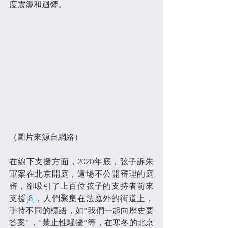
度震盪和迴響。 
（圖片來源自網絡）
在線下支援方面，2020年底，弦子訴朱
軍案在北京開庭，這場不公開審理的庭
審，卻吸引了上百位弦子的支持者前來
支援
[8]
，人們聚集在法庭外的街道上，
手持不同的標語，如"我們一起向歷史要
答案"，"禁止性騷擾"等，在寒冬的北京