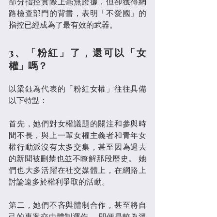
部分指控實際上毫無證據，但卻獲得網
路檢查部門的背書，表明「不愛國」的
指控已經成為了最有效的武器。 
3、「粉紅」了，還可以「女
權」嗎？
以梁鈺為代表的「粉紅女權」往往具備
以下特點：
首先，她們對女權議題的關注和參與時
間不長，與上一輩女權主義者和青年女
權行動派沒有太多交集，甚至因為過去
的新聞被刪禁也並不瞭解那段歷史。 她
們也大多活躍在社交媒體上，在網路上
討論遠多於權利爭取的活動。 
第二，她們不吝與體制合作，甚至將自
己的專案交由體制運作。 即便是較為溫