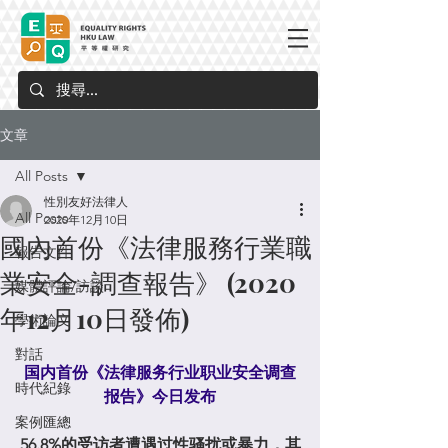
文章
All Posts
性別友好法律人
All Posts
2020年12月10日
國內首份《法律服務行業職
報告文件
業安全-調查報告》 (2020
媒體評論/訪談
年12月10日發佈)
學術論文
對話
国内首份《法律服务行业职业安全调查
時代紀錄
报告》今日发布
案例匯總
56.8%的受访者遭遇过性骚扰或暴力，其