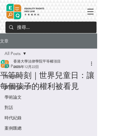
文章
All Posts
香港大學法律學院平等權項目
All Posts
2025年12月22日
平等時刻｜世界兒童日：讓
報告文件
每個孩子的權利被看見
媒體評論/訪談
學術論文
對話
時代紀錄
案例匯總