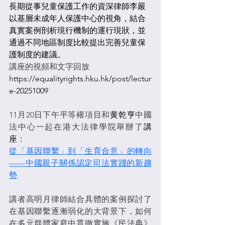
長期從事兒童保護工作的資深律師李嚴
以基層未成年人保護中心的視角，結合
真實案例剖析現行機制的運行現狀，並
通過不同地區制度比較提出完善兒童保
護制度的建議。
講座的視頻和文字回放
https://equalityrights.hku.hk/post/lectur
e-20251009
11月20日下午平等權項目和
黄乾亨
中國
法中心一起在港大法律學院舉辦了
講
座
：
從「基因聯繫」到「生育合意」的轉向
——中國親子關係認定司法實踐的新趨
勢
講者高明月律師結合具體的案例探討了
在基因聯繫逐漸弱化的大背景下，如何
在多元群體家庭中貫徹實施《民法典》