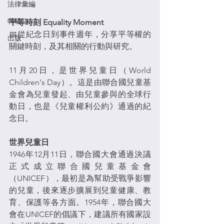
法律彙編
特稿
平等時刻 Equality Moment
📅從紀念日到事件週年，分享平等權的
出版
關鍵時刻，及其相關的行動與研究。
11月20日，是世界兒童日（World 
Children's Day）。這是由聯合國兒童基
金會為兒童發起、由兒童參與的全球行
動日，也是《兒童權利公約》通過的紀
念日。
世界兒童日
1946年12月11日，聯合國大會通過決議
正式成立聯合國兒童基金會
（UNICEF），最初是為幫助受戰爭影響
的兒童，後來逐步擴展到兒童健康、教
育、保護等各方面。1954年，聯合國大
會在UNICEF的倡議下，建議所有國家設