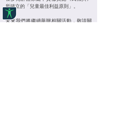
所確立的「兒童最佳利益原則」。
未來我們將繼續舉辦相關活動，敬請關
注！
標記：
兒童
倡導
時代紀錄
查看全部
最新文章