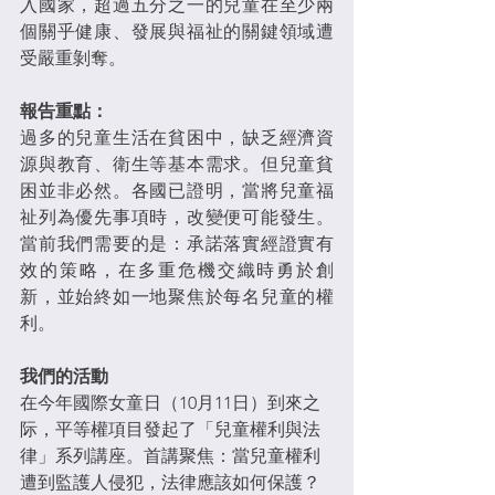
入國家，超過五分之一的兒童在至少兩
個關乎健康、發展與福祉的關鍵領域遭
受嚴重剝奪。
報告重點：
過多的兒童生活在貧困中，缺乏經濟資
源與教育、衛生等基本需求。但兒童貧
困並非必然。各國已證明，當將兒童福
祉列為優先事項時，改變便可能發生。
當前我們需要的是：承諾落實經證實有
效的策略，在多重危機交織時勇於創
新，並始終如一地聚焦於每名兒童的權
利。
我們的活動
在今年國際女童日（10月11日）到來之
际，平等權項目發起了「兒童權利與法
律」系列講座。首講聚焦：當兒童權利
遭到監護人侵犯，法律應該如何保護？