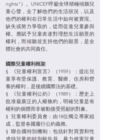
rights"）。UNICEF呼籲全球積極傾聽兒
童心聲，去了解他們的生活狀況，以及
他們的權利在日常生活中如何被實現、
缺失或努力爭取的，從而促進兒童參與
權。應賦予兒童表達對理想生活願景的
權利，而傾聽並支持他們的願景，是全
體社會的共同責任。
國際兒童權利框架
§  《兒童權利宣言》（1959）：提出兒
童享有受保護、教育、醫療、住房和營
養的權利，是後續國際法的基礎。
§  《兒童權利公約》（1989）：歷史上
批准最廣泛的人權條約，明確兒童是有
權利的個體而非被動接受照顧的對象。
§  兒童權利委員會：由18位獨立專家組
成，監督各國履行公約義務。
§  聯合國特別機制：包括針對買賣和性
虐待兒童的特別報告員、暴力侵害兒童