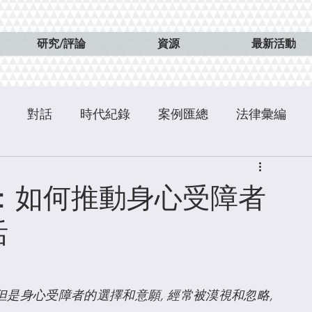
研究/評論
資源
最新活動
對話
時代紀錄
案例匯總
法律彙編
：如何推動身心受障者
活
是身心受障者的選擇和意願, 經常被漠視和忽略, 