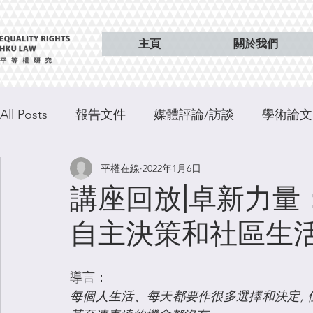
主頁
關於我們
All Posts
報告文件
媒體評論/訪談
學術論文
平權在線
2022年1月6日
特稿
出版
講座回放|卓新力量
自主決策和社區生
導言：
每個人生活、每天都要作很多選擇和決定, 但