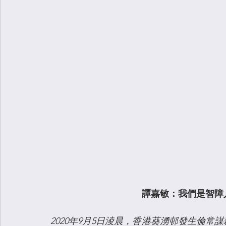
譚嘉敏：我們是智障
2020年9月5日淩晨，香港葵湧邨發生倫常