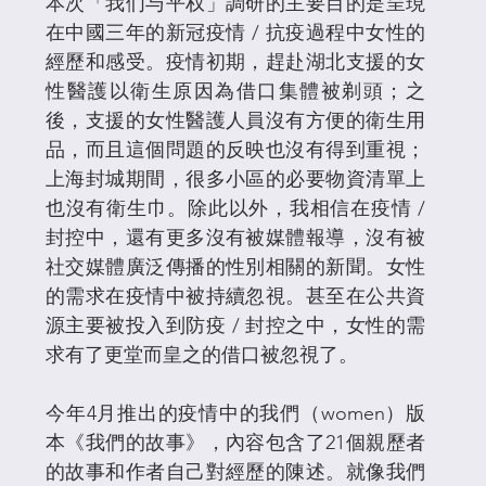
本次
「
我们与平权」
調研的主要目的是呈現
在中國三年的新冠疫情 / 抗疫過程中女性的
經歷和感受。疫情初期，趕赴湖北支援的女
性醫護以衛生原因為借口集體被剃頭；之
後，支援的女性醫護人員沒有方便的衛生用
品，而且這個問題的反映也沒有得到重視；
上海封城期間，很多小區的必要物資清單上
也沒有衛生巾。除此以外，我相信在疫情 / 
封控中，還有更多沒有被媒體報導，沒有被
社交媒體廣泛傳播的性別相關的新聞。女性
的需求在疫情中被持續忽視。甚至在公共資
源主要被投入到防疫 / 封控之中，女性的需
求有了更堂而皇之的借口被忽視了。
今年4月推出的疫情中的我們（women）版
本《我們的故事》，內容包含了21個親歷者
的故事和作者自己對經歷的陳述。就像我們