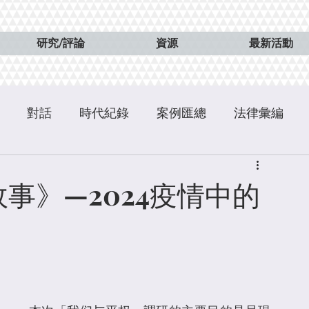
研究/評論
資源
最新活動
對話
時代紀錄
案例匯總
法律彙編
事》—2024疫情中的