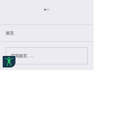
留言
撰寫留言......
母親節特稿（上）｜中國
平等權在亞洲｜
內地「單身」女性生育
制舉報虐待兒童
權：概念釐清與十年制度
效：25類專業人
突圍
舉報，違者可判
​平等權研究 EqualityRights.hku.hk
主辦：香港大學法律學院
黃乾亨中國法研究中心
Philip K.H. Wong
Centre for Chinese Law,
Faculty of Law, T
he University of Hong Kong
地址：香港薄扶林道百年校園裕彤教學樓 Cheng