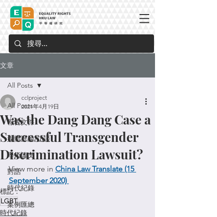
文章
All Posts
cclproject
All Posts
2021年4月19日
Was the Dang Dang Case a
報告文件
Successful Transgender
媒體評論/訪談
Discrimination Lawsuit?
學術論文
View more in 
China Law Translate (15 
對話
September 2020)
時代紀錄
標記：
LGBT
案例匯總
時代紀錄