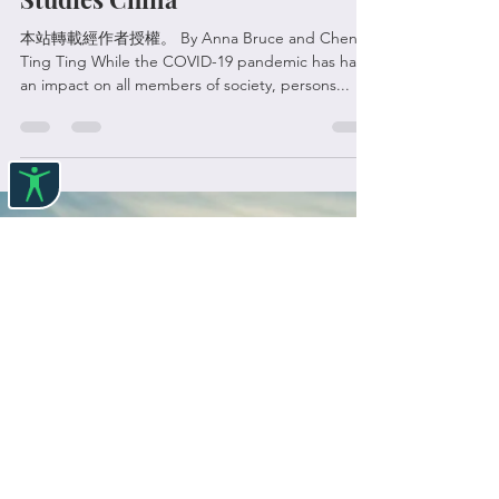
The Rights of Persons with
Disabilities & Older Persons in
a Pandemic: Findings from 2
Studies China
本站轉載經作者授權。 By Anna Bruce and Chen
Ting Ting While the COVID-19 pandemic has had
an impact on all members of society, persons...