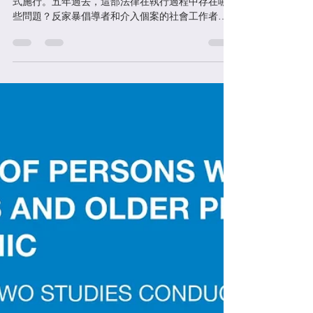
【反家暴法五週年：進展與反
思】文稿編輯
《反家暴法》於2015年12月通過，2016年3月1日正
式施行。五年過去，這部法律在執行過程中存在哪
些問題？反家暴倡導者和介入個案的社會工作者及
志願者在這個過程中遇到過哪些困難？新冠疫情期
間，包括多元性別、殘障女性等更弱勢群體面臨什
麼樣的家暴情況？