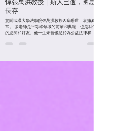
平權在線
2024年7月3日
讀畢需時 3 分鐘
悼張萬洪教授｜斯人已逝，幽思
長存
驚聞武漢大學法學院張萬洪教授因病辭世，哀痛異
常。 張老師是平等權領域的前輩和典範，也是我們
的恩師和好友。他一生未曾懈怠於為公益法律和平
等權利事業的奉獻，直至今年治療的間隙，他也仍
在病痛中堅持工作。在教學和研究之外，張老師身
體力行公益法之精神。他與多位先行者一起，親手
奠定了中...