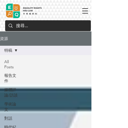
資源
特稿
All
Posts
報告文
件
媒體評
論/訪談
學術論
文
對話
時代紀