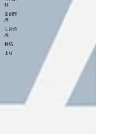
錄
案例匯
總
法律彙
編
特稿
出版